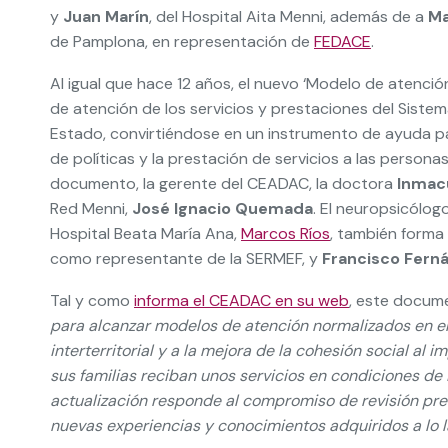
y
Juan Marín
, del Hospital Aita Menni, además de a
Ma
de Pamplona, en representación de
FEDACE
.
Al igual que hace 12 años, el nuevo ‘Modelo de atenc
de atención de los servicios y prestaciones del Sistema
Estado, convirtiéndose en un instrumento de ayuda pa
de políticas y la prestación de servicios a las persona
documento, la gerente del CEADAC, la doctora
Inmac
Red Menni,
José Ignacio Quemada
. El neuropsicólog
Hospital Beata María Ana,
Marcos Ríos
, también forma
como representante de la SERMEF, y
Francisco Ferná
Tal y como
informa el CEADAC en su web
, este docum
para alcanzar modelos de atención normalizados en el 
interterritorial y a la mejora de la cohesión social al
sus familias reciban unos servicios en condiciones de i
actualización responde al compromiso de revisión pre
nuevas experiencias y conocimientos adquiridos a lo 