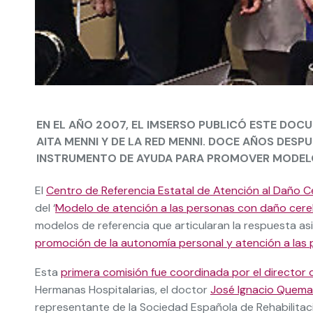
EN EL AÑO 2007, EL IMSERSO PUBLICÓ ESTE DOC
AITA MENNI Y DE LA RED MENNI. DOCE AÑOS DESP
INSTRUMENTO DE AYUDA PARA PROMOVER MODELOS
El
Centro de Referencia Estatal de Atención al Daño 
del ‘
Modelo de atención a las personas con daño cereb
modelos de referencia que articularan la respuesta as
promoción de la autonomía personal y atención a las
Esta
primera comisión fue coordinada por el director 
Hermanas Hospitalarias, el doctor
José Ignacio Quem
representante de la Sociedad Española de Rehabilitac