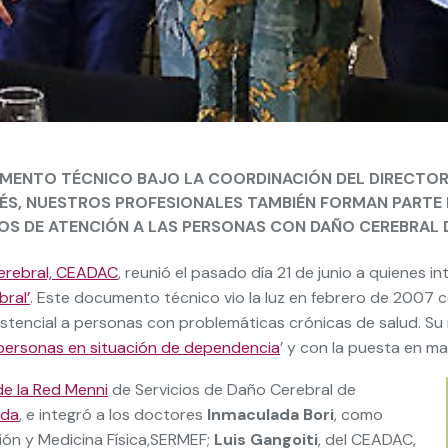
UMENTO TÉCNICO BAJO LA COORDINACIÓN DEL DIRECTOR 
UÉS, NUESTROS PROFESIONALES TAMBIÉN FORMAN PARTE D
 DE ATENCIÓN A LAS PERSONAS CON DAÑO CEREBRAL DE
Cerebral, CEADAC
, reunió el pasado día 21 de junio a quienes i
ral’
. Este documento técnico vio la luz en febrero de 2007 
istencial a personas con problemáticas crónicas de salud. Su 
 personas en situación de dependencia
’ y con la puesta en m
de la Red Menni
de Servicios de Daño Cerebral de
ada
, e integró a los doctores
Inmaculada Bori
, como
ión y Medicina Física,SERMEF;
Luis Gangoiti
, del CEADAC,