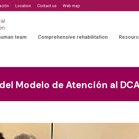
ación
Location
Contact us
Web map
 human team
Comprehensive rehabilitation
Resourc
 del Modelo de Atención al DC