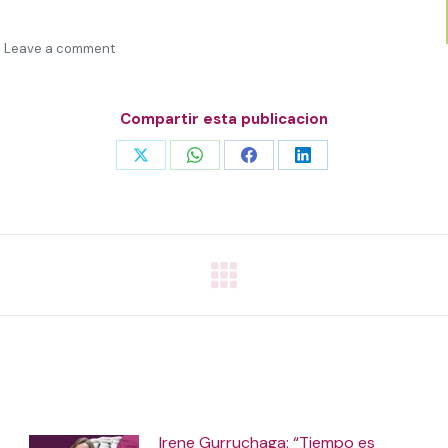
Leave a comment
Compartir esta publicacion
Share
Share
Share
Share
on
on
on
on
X
WhatsApp
Facebook
LinkedIn
Irene Gurruchaga: “Tiempo es