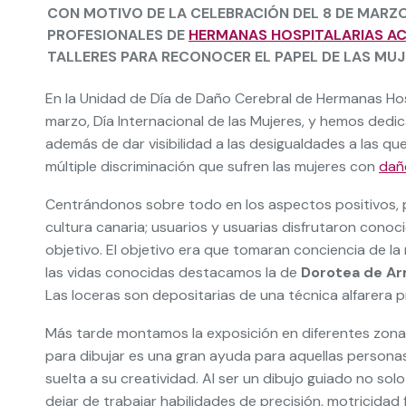
CON MOTIVO DE LA CELEBRACIÓN DEL 8 DE MARZO,
PROFESIONALES DE
HERMANAS HOSPITALARIAS A
TALLERES PARA RECONOCER EL PAPEL DE LAS MUJ
En la Unidad de Día de Daño Cerebral de Hermanas Ho
marzo, Día Internacional de las Mujeres, y hemos dedic
además de dar visibilidad a las desigualdades a las que 
múltiple discriminación que sufren las mujeres con
dañ
Centrándonos sobre todo en los aspectos positivos, p
cultura canaria; usuarios y usuarias disfrutaron conoci
objetivo. El objetivo era que tomaran conciencia de la 
las vidas conocidas destacamos la de
Dorotea de Ar
Las loceras son depositarias de una técnica alfarera pr
Más tarde montamos la exposición en diferentes zonas 
para dibujar es una gran ayuda para aquellas persona
suelta a su creatividad. Al ser un dibujo guiado no s
dejar de trabajar habilidades de precisión, motricidad