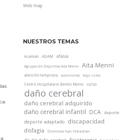
Web map
NUESTROS TEMAS
afasia
Acamán
ADAM
Aita Menni
Agrupación Deportiva Aita Menni
atención temprana
autonomía
bajo coste
Centro Hospitalario Benito Menni
curso
odas
daño cerebral
.
ca.
daño cerebral adquirido
daño cerebral infantil
DCA
deporte
discapacidad
deporte adaptado
disfagia
Donostia-San Sebastián
ta
fisioterapia