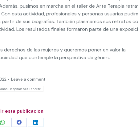
. Además, pusimos en marcha en el taller de Arte Terapia retr
. Con esta actividad, profesionales y personas usuarias pudi
 partir de sus biografías. También plasmamos sus retratos c
tividad. Los resultados finales formaron parte de una exposic
s derechos de las mujeres y queremos poner en valor la
ciedad que contemple la perspectiva de género.
2022
Leave a comment
anas Hospitalarias Tenerife
r esta publicacion
Share
Share
Share
on
on
on