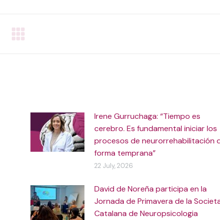
WhatsApp
Facebook
LinkedIn
Irene Gurruchaga: “Tiempo es
cerebro. Es fundamental iniciar los
procesos de neurorrehabilitación 
forma temprana”
22 July, 2026
David de Noreña participa en la
Jornada de Primavera de la Societ
Catalana de Neuropsicologia