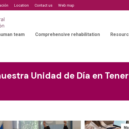
ación
Location
Contact us
Web map
 human team
Comprehensive rehabilitation
Resourc
uestra Unidad de Día en Teneri
Ma