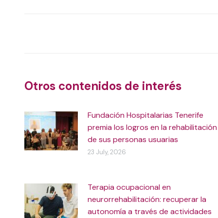
X
Post
navigation
Otros contenidos de interés
Fundación Hospitalarias Tenerife
premia los logros en la rehabilitación
de sus personas usuarias
23 July, 2026
Terapia ocupacional en
neurorrehabilitación: recuperar la
autonomía a través de actividades