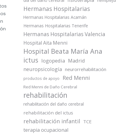
día del daño cerebral
hemiplejia
atos
Hermanas Hospitalarias
mos
Hermanas Hospitalarias Acamán
on
Hermanas Hospitalarias Tenerife
ión
Hermanas Hospitalarias Valencia
Hospital Aita Menni
Hospital Beata María Ana
ictus
logopedia
Madrid
neuropsicología
neurorrehabilitación
Red Menni
productos de apoyo
Red Menni de Daño Cerebral
rehabilitación
rehabilitación del daño cerebral
rehabilitación del ictus
rehabilitación infantil
TCE
terapia ocupacional