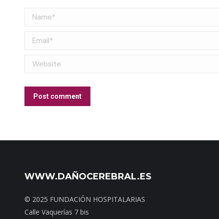
Name *
Email *
Website
Post comment
WWW.DAÑOCEREBRAL.ES
© 2025 FUNDACIÓN HOSPITALARIAS
Calle Vaquerías 7 bis