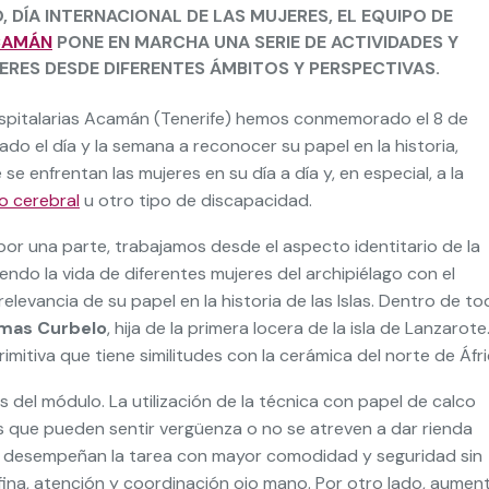
 DÍA INTERNACIONAL DE LAS MUJERES, EL EQUIPO DE
CAMÁN
PONE EN MARCHA UNA SERIE DE ACTIVIDADES Y
ERES DESDE DIFERENTES ÁMBITOS Y PERSPECTIVAS.
spitalarias Acamán (Tenerife) hemos conmemorado el 8 de
ado el día y la semana a reconocer su papel en la historia,
se enfrentan las mujeres en su día a día y, en especial, a la
o cerebral
u otro tipo de discapacidad.
or una parte, trabajamos desde el aspecto identitario de la
endo la vida de diferentes mujeres del archipiélago con el
relevancia de su papel en la historia de las Islas. Dentro de t
mas Curbelo
, hija de la primera locera de la isla de Lanzarote
imitiva que tiene similitudes con la cerámica del norte de Áfri
del módulo. La utilización de la técnica con papel de calco
s que pueden sentir vergüenza o no se atreven a dar rienda
olo desempeñan la tarea con mayor comodidad y seguridad sin
 fina, atención y coordinación ojo mano. Por otro lado, aumen