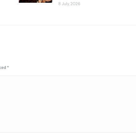
8 July, 2026
rked
*