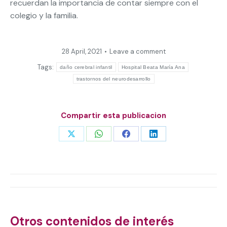
recuerdan la importancia de contar siempre con el
colegio y la familia.
28 April, 2021
Leave a comment
Tags:
daño cerebral infantil
Hospital Beata María Ana
trastornos del neurodesarrollo
Compartir esta publicacion
Share
Share
Share
Share
on
on
on
on
X
WhatsApp
Facebook
LinkedIn
Post
navigation
Otros contenidos de interés