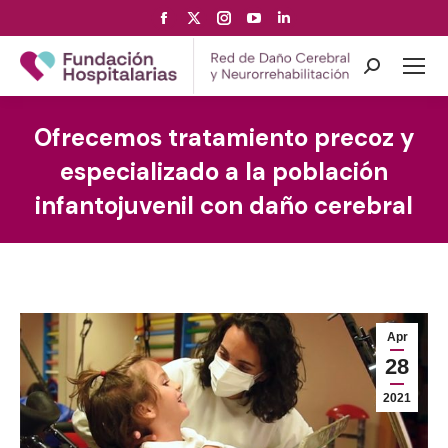
Facebook
X
Instagram
YouTube
Linkedin
page
page
page
page
page
opens
opens
opens
opens
opens
Search:
in
in
in
in
in
new
new
new
new
new
Ofrecemos tratamiento precoz y
window
window
window
window
window
especializado a la población
infantojuvenil con daño cerebral
Apr
28
2021