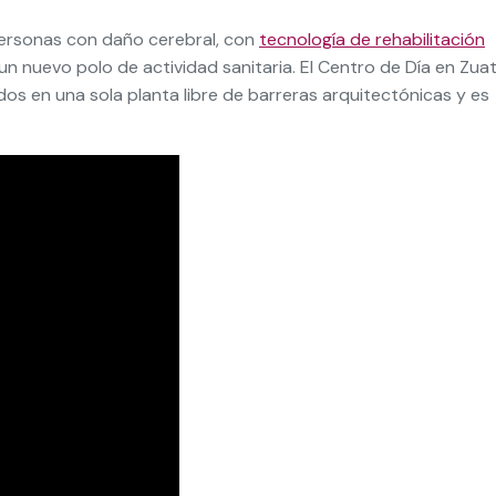
ersonas con daño cerebral, con
tecnología de rehabilitación
un nuevo polo de actividad sanitaria. El Centro de Día en Zua
s en una sola planta libre de barreras arquitectónicas y es