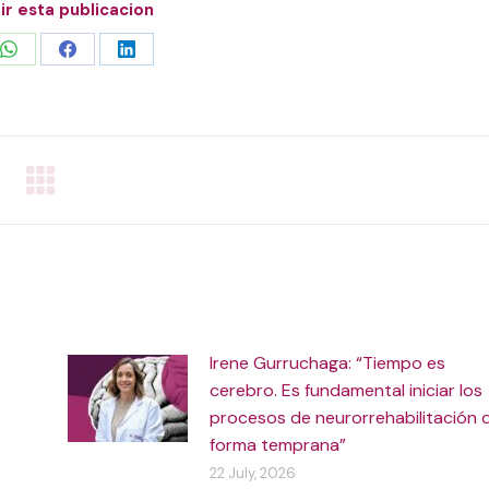
r esta publicacion
Share
Share
Share
on
on
on
WhatsApp
Facebook
LinkedIn
Irene Gurruchaga: “Tiempo es
cerebro. Es fundamental iniciar los
procesos de neurorrehabilitación 
forma temprana”
22 July, 2026