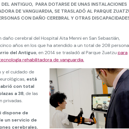
O DEL ANTIGUO, PARA DOTARSE DE UNAS INSTALACIONES
ADORA DE VANGUARDIA, SE TRASLADÓ AL PARQUE ZUATZ
 PERSONAS CON DAÑO CEREBRAL Y OTRAS DISCAPACIDADE
n daño cerebral del Hospital Aita Menni en San Sebastián,
 cinco años en los que ha atendido a un total de 208 persona
arrio del Antiguo
, en 2014 se trasladó al Parque Zuatzu
para
ecnología rehabilitadora de vanguardia.
n y el cuidado de
eurológicas,
está
abrió con total
plazas a 38
, de las
n privadas.
i dispone de
de un servicio de
iones cerebrales.