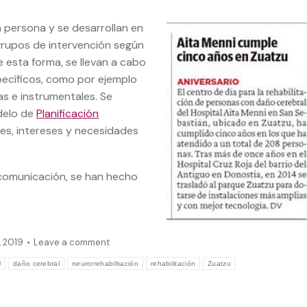
 persona y se desarrollan en
 grupos de intervención según
 esta forma, se llevan a cabo
specíficos, como por ejemplo
as e instrumentales. Se
delo de
Planificación
iones, intereses y necesidades
 comunicación, se han hecho
, 2019
Leave a comment
l
daño cerebral
neurorrehabiltiación
rehabilitación
Zuatzu