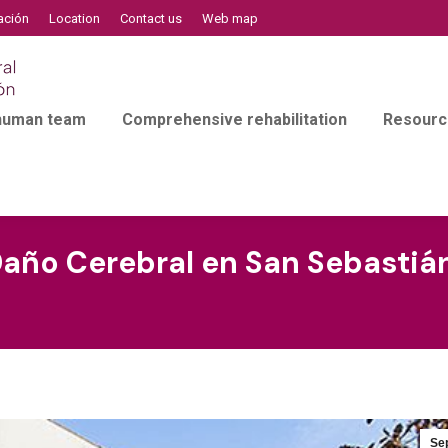
ación
Location
Contact us
Web map
 human team
Comprehensive rehabilitation
Resourc
Daño Cerebral en San Sebastiá
Se