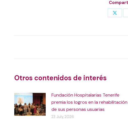
Comparti
Share
on
X
Post
navigation
Otros contenidos de interés
Fundación Hospitalarias Tenerife
premia los logros en la rehabilitación
de sus personas usuarias
23 July, 2026