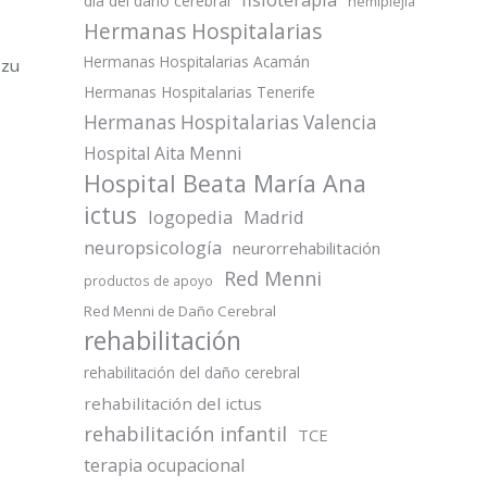
día del daño cerebral
hemiplejia
Hermanas Hospitalarias
Hermanas Hospitalarias Acamán
tzu
Hermanas Hospitalarias Tenerife
Hermanas Hospitalarias Valencia
Hospital Aita Menni
Hospital Beata María Ana
ictus
logopedia
Madrid
neuropsicología
neurorrehabilitación
Red Menni
productos de apoyo
Red Menni de Daño Cerebral
rehabilitación
rehabilitación del daño cerebral
rehabilitación del ictus
rehabilitación infantil
TCE
terapia ocupacional