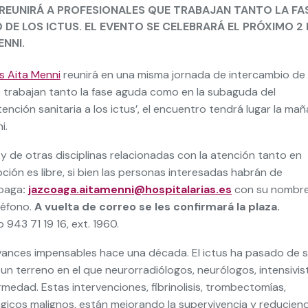
REUNIRÁ A PROFESIONALES QUE TRABAJAN TANTO LA FA
E LOS ICTUS. EL EVENTO SE CELEBRARÁ EL PRÓXIMO 2 
ENNI.
s Aita Menni
reunirá en una misma jornada de intercambio de
e trabajan tanto la fase aguda como en la subaguda del
atención sanitaria a los ictus’, el encuentro tendrá lugar la ma
i.
 y de otras disciplinas relacionadas con la atención tanto en
pción es libre, si bien las personas interesadas habrán de
koaga
:
jazcoaga.aitamenni@hospitalarias.es
con su nombre
léfono.
A vuelta de correo se les confirmará la plaza.
 943 71 19 16, ext. 1960.
avances impensables hace una década. El ictus ha pasado de s
un terreno en el que neurorradiólogos, neurólogos, intensivis
rmedad. Estas intervenciones, fibrinolisis, trombectomías,
ágicos malignos, están mejorando la supervivencia y reducien