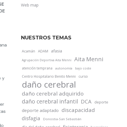
SE
Web map
DE
NUESTROS TEMAS
ñana
afasia
Acamán
ADAM
Aita Menni
Agrupación Deportiva Aita Menni
atención temprana
autonomía
bajo coste
Centro Hospitalario Benito Menni
curso
 y
daño cerebral
daño cerebral adquirido
daño cerebral infantil
DCA
deporte
er
discapacidad
deporte adaptado
tas
disfagia
Donostia-San Sebastián
do
fisioterapia