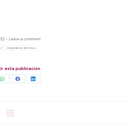
022
Leave a comment
us
tratamiento del ictus
r esta publicacion
Share
Share
Share
on
on
on
WhatsApp
Facebook
LinkedIn