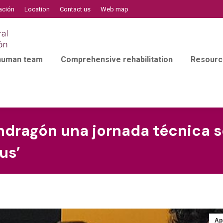
ación
Location
Contact us
Web map
 human team
Comprehensive rehabilitation
Resourc
ndragón una jornada técnica s
us’
Ap