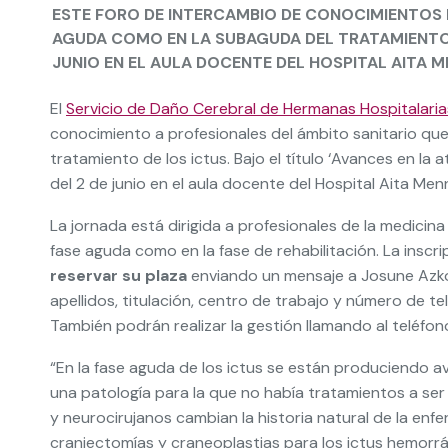
ESTE FORO DE INTERCAMBIO DE CONOCIMIENTOS 
AGUDA COMO EN LA SUBAGUDA DEL TRATAMIENTO D
JUNIO EN EL AULA DOCENTE DEL HOSPITAL AITA M
El
Servicio de Daño Cerebral de Hermanas Hospitalaria
conocimiento a profesionales del ámbito sanitario qu
tratamiento de los ictus. Bajo el título ‘Avances en la 
del 2 de junio en el aula docente del Hospital Aita Menn
La jornada está dirigida a profesionales de la medicina
fase aguda como en la fase de rehabilitación. La inscri
reservar su plaza
enviando un mensaje a Josune Az
apellidos, titulación, centro de trabajo y número de te
También podrán realizar la gestión llamando al teléfono
“En la fase aguda de los ictus se están produciendo 
una patología para la que no había tratamientos a ser 
y neurocirujanos cambian la historia natural de la enfe
craniectomías y craneoplastias para los ictus hemorr