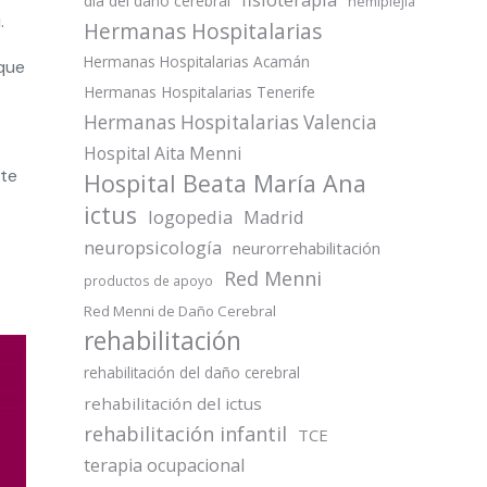
día del daño cerebral
hemiplejia
.
Hermanas Hospitalarias
Hermanas Hospitalarias Acamán
 que
Hermanas Hospitalarias Tenerife
Hermanas Hospitalarias Valencia
Hospital Aita Menni
nte
Hospital Beata María Ana
ictus
logopedia
Madrid
neuropsicología
neurorrehabilitación
Red Menni
productos de apoyo
Red Menni de Daño Cerebral
rehabilitación
rehabilitación del daño cerebral
rehabilitación del ictus
rehabilitación infantil
TCE
terapia ocupacional