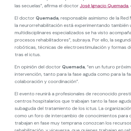
las secuelas”, afirma el doctor
José Ignacio Quemada
,
El doctor
Quemada
, responsable asimismo de la Red
la neurorrehabilitación está experimentando también u
multidisciplinares especializados se ha visto acompañ
procesos rehabilitadores”, subraya. Por ello, la segu
robóticas, técnicas de electroestimulación y formas de
tras el ictus.
En opinión del doctor
Quemada
, “en un futuro próxi
intervención, tanto para la fase aguda como para la fa
colaboración y coordinación”.
El evento reunirá a profesionales de reconocido presti
centros hospitalarios que trabajan tanto la fase agud
subaguda del tratamiento de los ictus. La organizació
como un foro de intercambio de conocimientos para 
trabajan en fase muy temprana conozcan los recursos
rehabilitación, y viceversa, que quienes trabajan en reh