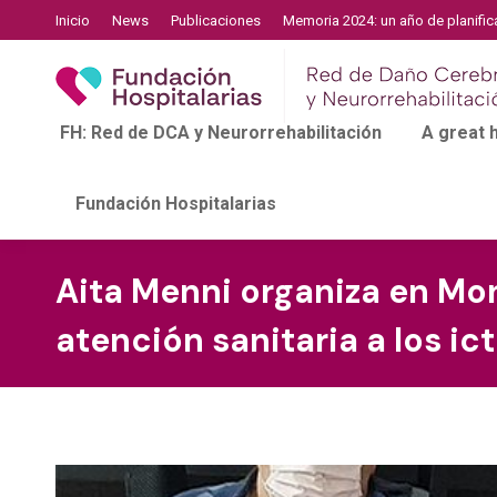
Inicio
News
Publicaciones
Memoria 2024: un año de planific
FH: Red de DCA y Neurorrehabilitación
A great
Fundación Hospitalarias
Aita Menni organiza en Mo
atención sanitaria a los ict