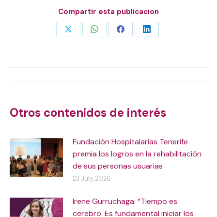
Compartir esta publicacion
Share
Share
Share
Share
on
on
on
on
X
WhatsApp
Facebook
LinkedIn
Post
navigation
Otros contenidos de interés
Fundación Hospitalarias Tenerife
premia los logros en la rehabilitación
de sus personas usuarias
23 July, 2026
Irene Gurruchaga: “Tiempo es
cerebro. Es fundamental iniciar los