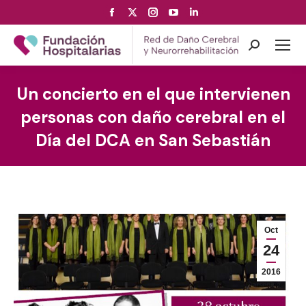
Facebook
X
Instagram
YouTube
Linkedin
page
page
page
page
page
opens
opens
opens
opens
opens
Search:
in
in
in
in
in
new
new
new
new
new
Un concierto en el que intervienen
window
window
window
window
window
personas con daño cerebral en el
Día del DCA en San Sebastián
Oct
24
2016