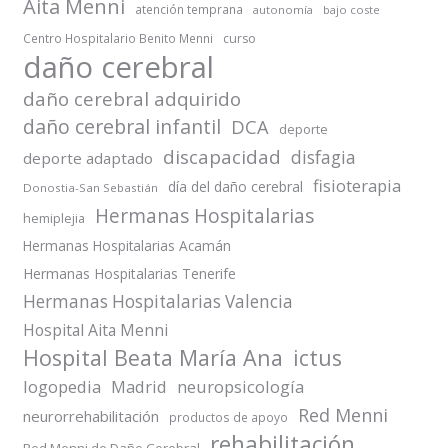
Aita Menni
atención temprana
autonomía
bajo coste
Centro Hospitalario Benito Menni
curso
daño cerebral
daño cerebral adquirido
daño cerebral infantil
DCA
deporte
discapacidad
disfagia
deporte adaptado
fisioterapia
día del daño cerebral
Donostia-San Sebastián
Hermanas Hospitalarias
hemiplejia
Hermanas Hospitalarias Acamán
Hermanas Hospitalarias Tenerife
Hermanas Hospitalarias Valencia
Hospital Aita Menni
Hospital Beata María Ana
ictus
logopedia
Madrid
neuropsicología
Red Menni
neurorrehabilitación
productos de apoyo
rehabilitación