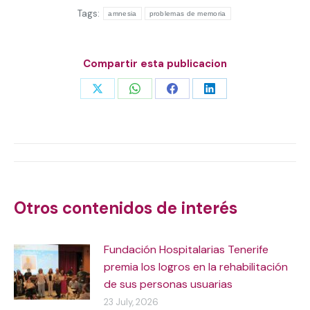
Tags:
amnesia
problemas de memoria
Compartir esta publicacion
Share
Share
Share
Share
on
on
on
on
X
WhatsApp
Facebook
LinkedIn
Post
navigation
Otros contenidos de interés
Fundación Hospitalarias Tenerife
premia los logros en la rehabilitación
de sus personas usuarias
23 July, 2026