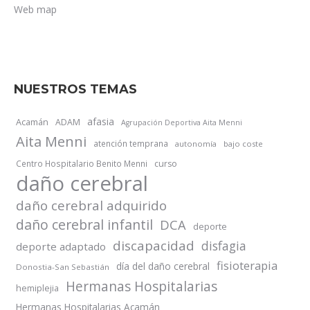
Web map
NUESTROS TEMAS
afasia
Acamán
ADAM
Agrupación Deportiva Aita Menni
Aita Menni
atención temprana
autonomía
bajo coste
Centro Hospitalario Benito Menni
curso
daño cerebral
daño cerebral adquirido
daño cerebral infantil
DCA
deporte
discapacidad
disfagia
deporte adaptado
fisioterapia
día del daño cerebral
Donostia-San Sebastián
Hermanas Hospitalarias
hemiplejia
Hermanas Hospitalarias Acamán