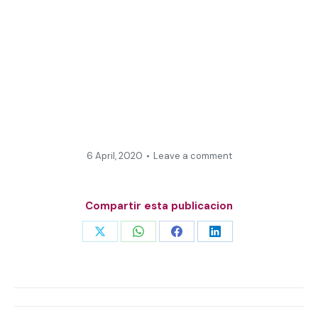
6 April, 2020
Leave a comment
Compartir esta publicacion
Share
Share
Share
Share
on
on
on
on
X
WhatsApp
Facebook
LinkedIn
Post