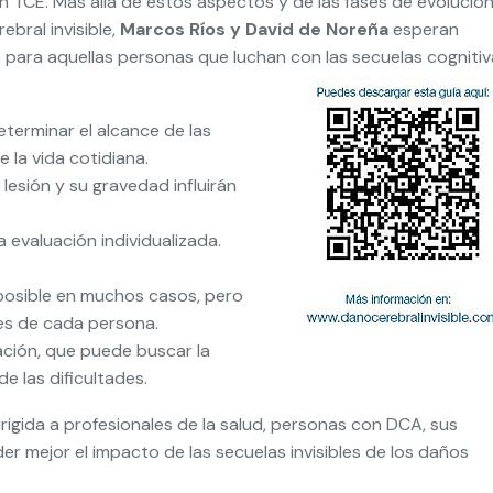
 un TCE. Más allá de estos aspectos y de las fases de evolución
bral invisible,
Marcos Ríos y David de Noreña
esperan
 para aquellas personas que luchan con las secuelas cogniti
eterminar el alcance de las
 la vida cotidiana.
 lesión y su gravedad influirán
 evaluación individualizada.
 posible en muchos casos, pero
des de cada persona.
tación, que puede buscar la
e las dificultades.
dirigida a profesionales de la salud, personas con DCA, sus
r mejor el impacto de las secuelas invisibles de los daños