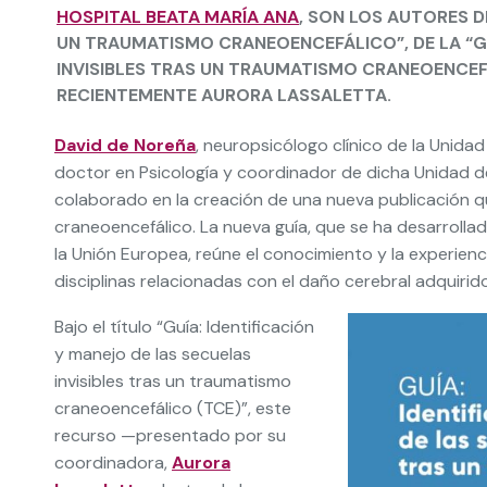
HOSPITAL BEATA MARÍA ANA
, SON LOS AUTORES 
UN TRAUMATISMO CRANEOENCEFÁLICO”, DE LA “GU
INVISIBLES TRAS UN TRAUMATISMO CRANEOENCEF
RECIENTEMENTE AURORA LASSALETTA.
David de Noreña
, neuropsicólogo clínico de la Unida
doctor en Psicología y coordinador de dicha Unidad 
colaborado en la creación de una nueva publicación qu
craneoencefálico. La nueva guía, que se ha desarrolla
la Unión Europea, reúne el conocimiento y la experienc
disciplinas relacionadas con el daño cerebral adquirido
Bajo el título “Guía: Identificación
y manejo de las secuelas
invisibles tras un traumatismo
craneoencefálico (TCE)”, este
recurso —presentado por su
coordinadora,
Aurora