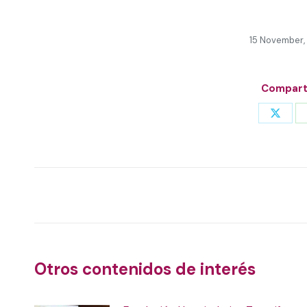
15 November,
Comparti
Share
on
X
Post
navigation
Otros contenidos de interés