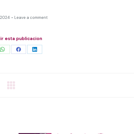
 2024
Leave a comment
r esta publicacion
Share
Share
Share
on
on
on
WhatsApp
Facebook
LinkedIn