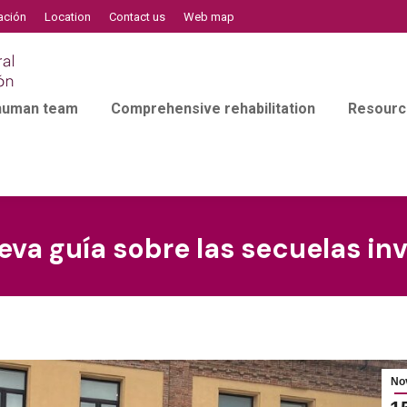
ación
Location
Contact us
Web map
 human team
Comprehensive rehabilitation
Resourc
va guía sobre las secuelas inv
No