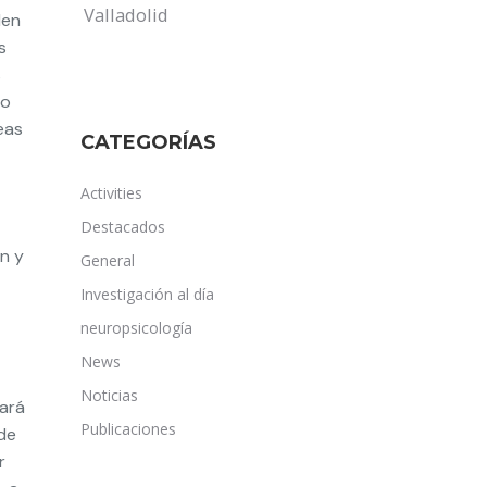
Valladolid
den
s
s
no
eas
CATEGORÍAS
Activities
Destacados
n y
General
Investigación al día
neuropsicología
News
Noticias
tará
Publicaciones
 de
r