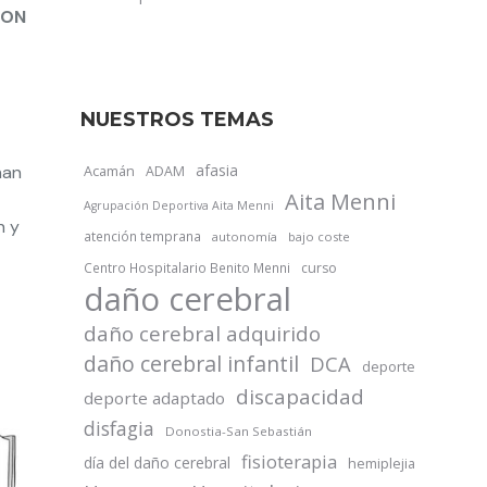
CON
NUESTROS TEMAS
afasia
han
Acamán
ADAM
Aita Menni
Agrupación Deportiva Aita Menni
h y
atención temprana
autonomía
bajo coste
Centro Hospitalario Benito Menni
curso
daño cerebral
daño cerebral adquirido
daño cerebral infantil
DCA
deporte
discapacidad
deporte adaptado
disfagia
Donostia-San Sebastián
fisioterapia
día del daño cerebral
hemiplejia