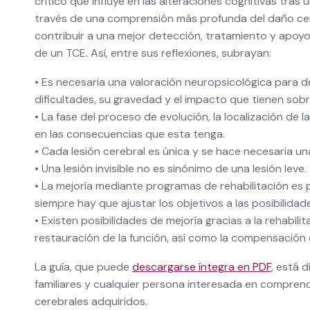
crítico que influye en las alteraciones cognitivas tras
través de una comprensión más profunda del daño cere
contribuir a una mejor detección, tratamiento y apoyo
de un TCE. Así, entre sus reflexiones, subrayan:
• Es necesaria una valoración neuropsicológica para d
dificultades, su gravedad y el impacto que tienen sobre
• La fase del proceso de evolución, la localización de la
en las consecuencias que esta tenga.
• Cada lesión cerebral es única y se hace necesaria una
• Una lesión invisible no es sinónimo de una lesión leve.
• La mejoría mediante programas de rehabilitación es
siempre hay que ajustar los objetivos a las posibilida
• Existen posibilidades de mejoría gracias a la rehabili
restauración de la función, así como la compensación d
La guía, que puede
descargarse íntegra en PDF
, está 
familiares y cualquier persona interesada en comprende
cerebrales adquiridos.