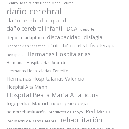
Centro Hospitalario Benito Menni
curso
daño cerebral
daño cerebral adquirido
daño cerebral infantil
DCA
deporte
discapacidad
disfagia
deporte adaptado
fisioterapia
día del daño cerebral
Donostia-San Sebastián
Hermanas Hospitalarias
hemiplejia
Hermanas Hospitalarias Acamán
Hermanas Hospitalarias Tenerife
Hermanas Hospitalarias Valencia
Hospital Aita Menni
Hospital Beata María Ana
ictus
logopedia
Madrid
neuropsicología
Red Menni
neurorrehabilitación
productos de apoyo
rehabilitación
Red Menni de Daño Cerebral
rehabilitación del ictus