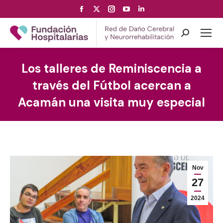
Facebook
X
Instagram
YouTube
Linkedin
page
page
page
page
page
opens
opens
opens
opens
opens
Search:
in
in
in
in
in
new
new
new
new
new
Los talleres de Reminiscencia a
window
window
window
window
window
través del Fútbol acercan a
Acamán una visita muy especial
Nov
27
2024