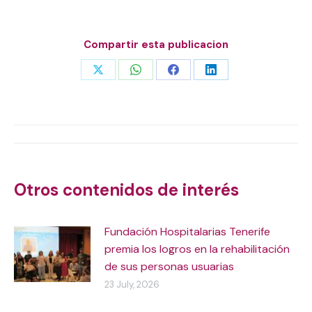
Compartir esta publicacion
Share
Share
Share
Share
on
on
on
on
X
WhatsApp
Facebook
LinkedIn
Post
navigation
Otros contenidos de interés
Fundación Hospitalarias Tenerife
premia los logros en la rehabilitación
de sus personas usuarias
23 July, 2026