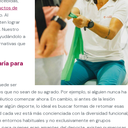
ncebidas,
uctos de
o. Al
ten lograr
s. Nuestro
ayudándolo a
ernativas que
ría para
puede ser
es que no sean de su agrado. Por ejemplo, si alguien nunca ha
utico comenzar ahora. En cambio, si antes de la lesión
car algún deporte, lo ideal es buscar formas de retomar esas
d cada vez está más concienciada con la diversidad funcional,
en entornos habituales y no exclusivamente en grupos
 para quienes eran amantes del deporte, existen numerosas