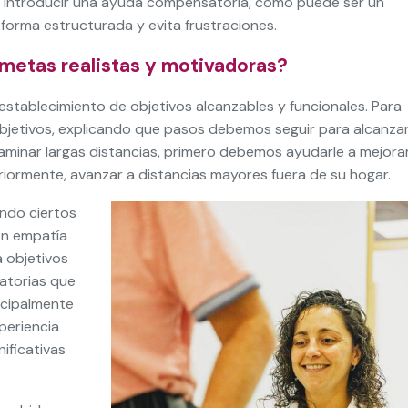
e introducir una ayuda compensatoria, como puede ser un
orma estructurada y evita frustraciones.
 metas realistas y motivadoras?
l establecimiento de objetivos alcanzables y funcionales. Para
bjetivos, explicando que pasos debemos seguir para alcanzar
caminar largas distancias, primero debemos ayudarle a mejora
eriormente, avanzar a distancias mayores fuera de su hogar.
ndo ciertos
on empatía
 objetivos
satorias que
ncipalmente
periencia
nificativas