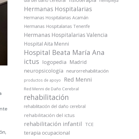
día del daño cerebral
hemiplejia
Hermanas Hospitalarias
Hermanas Hospitalarias Acamán
Hermanas Hospitalarias Tenerife
Hermanas Hospitalarias Valencia
Hospital Aita Menni
Hospital Beata María Ana
ictus
logopedia
Madrid
neuropsicología
neurorrehabilitación
Red Menni
productos de apoyo
Red Menni de Daño Cerebral
a
rehabilitación
rehabilitación del daño cerebral
ante
rehabilitación del ictus
rehabilitación infantil
TCE
ón,
terapia ocupacional