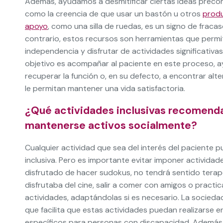
Además, ayudamos a desmitificar ciertas ideas preco
como la creencia de que usar un bastón u otros
prod
apoyo
, como una silla de ruedas, es un signo de fracas
contrario, estos recursos son herramientas que permi
independencia y disfrutar de actividades significativa
objetivo es acompañar al paciente en este proceso, 
recuperar la función o, en su defecto, a encontrar alt
le permitan mantener una vida satisfactoria.
¿Qué actividades inclusivas recomenda
mantenerse activos socialmente?
Cualquier actividad que sea del interés del paciente 
inclusiva. Pero es importante evitar imponer actividad
disfrutado de hacer sudokus, no tendrá sentido terapé
disfrutaba del cine, salir a comer con amigos o practi
actividades, adaptándolas si es necesario. La socieda
que facilita que estas actividades puedan realizarse 
específicos para personas con discapacidad. Además,