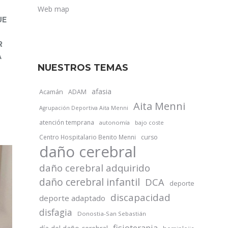
Web map
UE
R
A
NUESTROS TEMAS
afasia
Acamán
ADAM
Aita Menni
Agrupación Deportiva Aita Menni
atención temprana
autonomía
bajo coste
Centro Hospitalario Benito Menni
curso
daño cerebral
daño cerebral adquirido
daño cerebral infantil
DCA
deporte
discapacidad
deporte adaptado
disfagia
Donostia-San Sebastián
fisioterapia