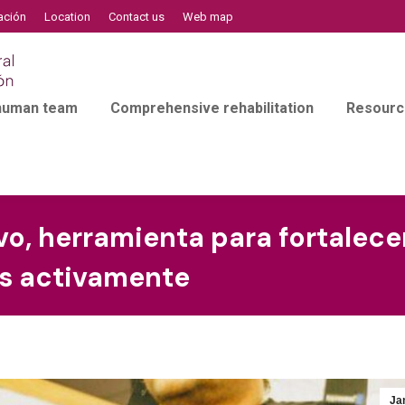
ación
Location
Contact us
Web map
 human team
Comprehensive rehabilitation
Resourc
o, herramienta para fortalecer 
ás activamente
Ja