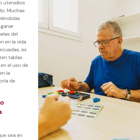
 utensilios
do. Muchas
viéndolas
 ganar
elas del
n en la vida
decuadas, es
ten tablas
en el uso de
en la
oría de
ño
a
que sea en