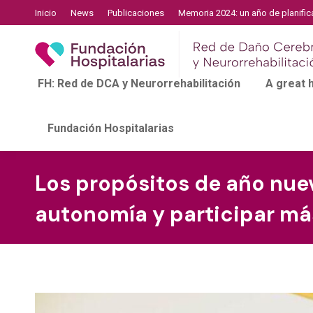
Inicio
News
Publicaciones
Memoria 2024: un año de planific
FH: Red de DCA y Neurorrehabilitación
A great
Fundación Hospitalarias
Los propósitos de año nuev
autonomía y participar m