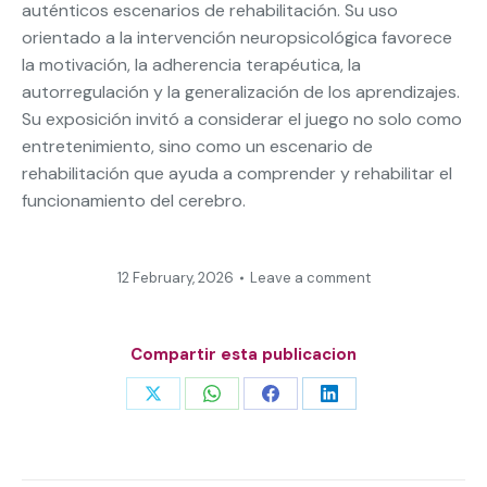
auténticos escenarios de rehabilitación. Su uso
orientado a la intervención neuropsicológica favorece
la motivación, la adherencia terapéutica, la
autorregulación y la generalización de los aprendizajes.
Su exposición invitó a considerar el juego no solo como
entretenimiento, sino como un escenario de
rehabilitación que ayuda a comprender y rehabilitar el
funcionamiento del cerebro.
12 February, 2026
Leave a comment
Compartir esta publicacion
Share
Share
Share
Share
on
on
on
on
X
WhatsApp
Facebook
LinkedIn