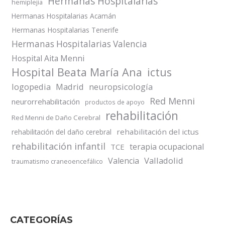
Hermanas Hospitalarias
hemiplejia
Hermanas Hospitalarias Acamán
Hermanas Hospitalarias Tenerife
Hermanas Hospitalarias Valencia
Hospital Aita Menni
Hospital Beata María Ana
ictus
logopedia
Madrid
neuropsicología
Red Menni
neurorrehabilitación
productos de apoyo
rehabilitación
Red Menni de Daño Cerebral
rehabilitación del ictus
rehabilitación del daño cerebral
rehabilitación infantil
terapia ocupacional
TCE
Valladolid
Valencia
traumatismo craneoencefálico
CATEGORÍAS