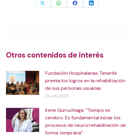
Share
Share
Share
Share
on
on
on
on
X
WhatsApp
Facebook
LinkedIn
Post
navigation
Otros contenidos de interés
Fundación Hospitalarias Tenerife
premia los logros en la rehabilitación
de sus personas usuarias
23 July, 2026
Irene Gurruchaga: “Tiempo es
cerebro. Es fundamental iniciar los
procesos de neurorrehabilitación de
forma temprana”