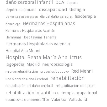
daño cerebral infantil
DCA
deporte
discapacidad
disfagia
deporte adaptado
fisioterapia
día del daño cerebral
Donostia-San Sebastián
Hermanas Hospitalarias
hemiplejia
Hermanas Hospitalarias Acamán
Hermanas Hospitalarias Tenerife
Hermanas Hospitalarias Valencia
Hospital Aita Menni
Hospital Beata María Ana
ictus
logopedia
Madrid
neuropsicología
Red Menni
neurorrehabilitación
productos de apoyo
rehabilitación
Red Menni de Daño Cerebral
rehabilitación del ictus
rehabilitación del daño cerebral
rehabilitación infantil
terapia ocupacional
TCE
Valladolid
Valencia
traumatismo craneoencefálico