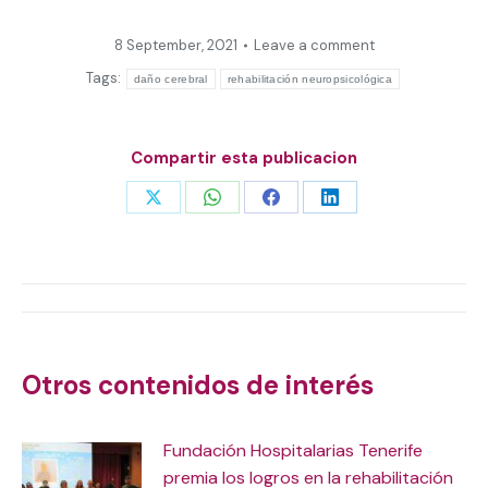
8 September, 2021
Leave a comment
Tags:
daño cerebral
rehabilitación neuropsicológica
Compartir esta publicacion
Share
Share
Share
Share
on
on
on
on
X
WhatsApp
Facebook
LinkedIn
Post
navigation
Otros contenidos de interés
Fundación Hospitalarias Tenerife
premia los logros en la rehabilitación