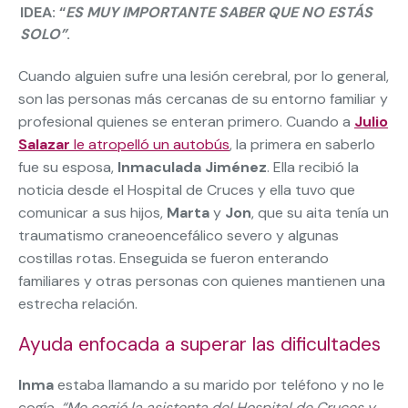
IDEA: “
ES MUY IMPORTANTE SABER QUE NO ESTÁS
SOLO”
.
Cuando alguien sufre una lesión cerebral, por lo general,
son las personas más cercanas de su entorno familiar y
profesional quienes se enteran primero. Cuando a
Julio
Salazar
le atropelló un autobús
, la primera en saberlo
fue su esposa,
Inmaculada Jiménez
. Ella recibió la
noticia desde el Hospital de Cruces y ella tuvo que
comunicar a sus hijos,
Marta
y
Jon
, que su aita tenía un
traumatismo craneoencefálico severo y algunas
costillas rotas. Enseguida se fueron enterando
familiares y otras personas con quienes mantienen una
estrecha relación.
Ayuda enfocada a superar las dificultades
Inma
estaba llamando a su marido por teléfono y no le
cogía.
“Me cogió la asistenta del Hospital de Cruces y