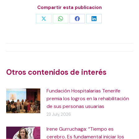
Compartir esta publicacion
Share
Share
Share
Share
on
on
on
on
X
WhatsApp
Facebook
LinkedIn
Post
navigation
Otros contenidos de interés
Fundación Hospitalarias Tenerife
premia los logros en la rehabilitación
de sus personas usuarias
23 July, 2026
Irene Gurruchaga: “Tiempo es
cerebro. Es fundamental iniciar los