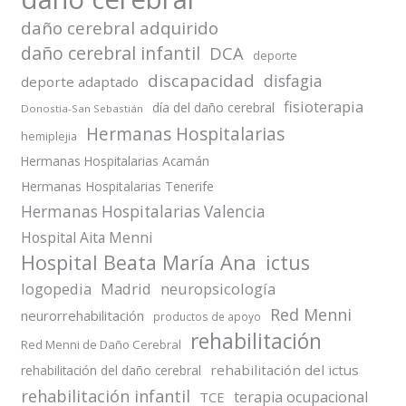
daño cerebral adquirido
daño cerebral infantil
DCA
deporte
discapacidad
disfagia
deporte adaptado
fisioterapia
día del daño cerebral
Donostia-San Sebastián
Hermanas Hospitalarias
hemiplejia
Hermanas Hospitalarias Acamán
Hermanas Hospitalarias Tenerife
Hermanas Hospitalarias Valencia
Hospital Aita Menni
Hospital Beata María Ana
ictus
logopedia
Madrid
neuropsicología
Red Menni
neurorrehabilitación
productos de apoyo
rehabilitación
Red Menni de Daño Cerebral
rehabilitación del ictus
rehabilitación del daño cerebral
rehabilitación infantil
terapia ocupacional
TCE