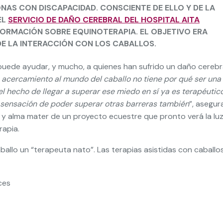
NAS CON DISCAPACIDAD. CONSCIENTE DE ELLO Y DE LA
EL
SERVICIO DE DAÑO CEREBRAL DEL HOSPITAL AITA
FORMACIÓN SOBRE EQUINOTERAPIA. EL OBJETIVO ERA
E LA INTERACCIÓN CON LOS CABALLOS.
 puede ayudar, y mucho, a quienes han sufrido un daño cerebra
 acercamiento al mundo del caballo no tiene por qué ser una
 el hecho de llegar a superar ese miedo en sí ya es terapéutico
 sensación de poder superar otras barreras también
”, asegur
y alma mater de un proyecto ecuestre que pronto verá la lu
rapia.
ballo un “terapeuta nato”. Las terapias asistidas con caballo
ces