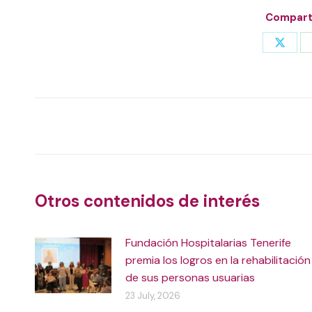
Comparti
Share
on
X
Post
navigation
Otros contenidos de interés
Fundación Hospitalarias Tenerife
premia los logros en la rehabilitación
de sus personas usuarias
23 July, 2026