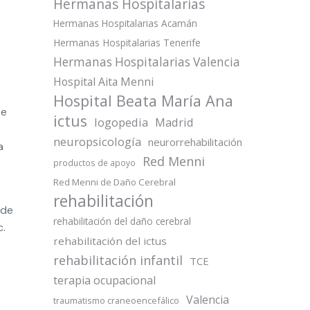
Hermanas Hospitalarias
Hermanas Hospitalarias Acamán
Hermanas Hospitalarias Tenerife
Hermanas Hospitalarias Valencia
Hospital Aita Menni
Hospital Beata María Ana
te
ictus
logopedia
Madrid
neuropsicología
neurorrehabilitación
a
Red Menni
productos de apoyo
Red Menni de Daño Cerebral
rehabilitación
ede
rehabilitación del daño cerebral
c.
rehabilitación del ictus
o
rehabilitación infantil
TCE
terapia ocupacional
Valencia
traumatismo craneoencefálico