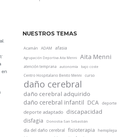
NUESTROS TEMAS
l.
afasia
Acamán
ADAM
Aita Menni
;
Agrupación Deportiva Aita Menni
a
atención temprana
autonomía
bajo coste
z en
Centro Hospitalario Benito Menni
curso
daño cerebral
s
daño cerebral adquirido
daño cerebral infantil
DCA
deporte
discapacidad
deporte adaptado
disfagia
Donostia-San Sebastián
fisioterapia
día del daño cerebral
hemiplejia