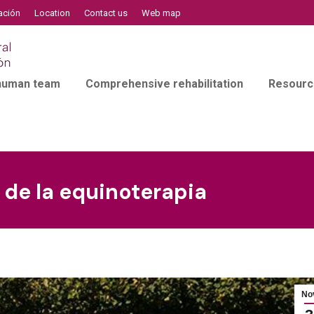
ación
Location
Contact us
Web map
 human team
Comprehensive rehabilitation
Resourc
 de la equinoterapia
No