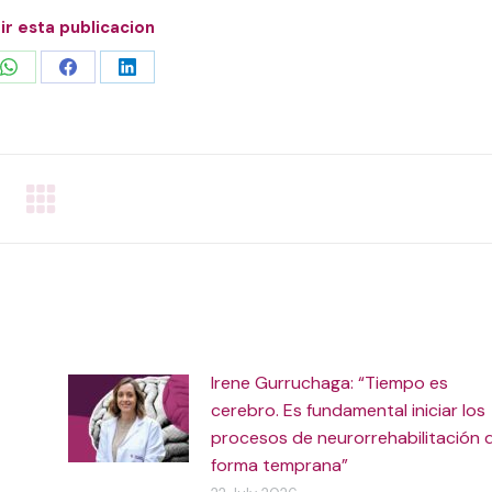
r esta publicacion
Share
Share
Share
on
on
on
WhatsApp
Facebook
LinkedIn
Irene Gurruchaga: “Tiempo es
cerebro. Es fundamental iniciar los
procesos de neurorrehabilitación 
forma temprana”