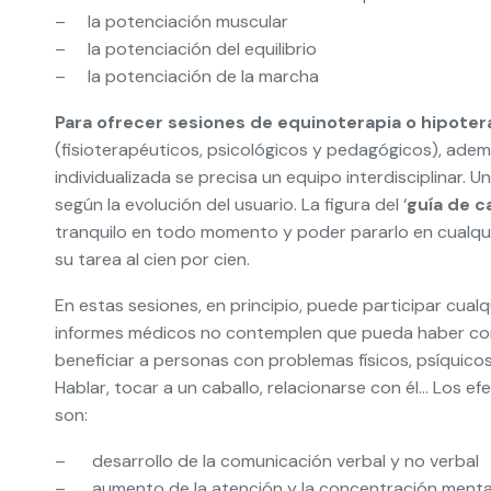
– la potenciación muscular
– la potenciación del equilibrio
– la potenciación de la marcha
Para ofrecer sesiones de equinoterapia o hipote
(fisioterapéuticos, psicológicos y pedagógicos), adem
individualizada se precisa un equipo interdisciplinar. 
según la evolución del usuario. La figura del ‘
guía de c
tranquilo en todo momento y poder pararlo en cualqu
su tarea al cien por cien.
En estas sesiones, en principio, puede participar cual
informes médicos no contemplen que pueda haber cont
beneficiar a personas con problemas físicos, psíquicos
Hablar, tocar a un caballo, relacionarse con él… Los e
son:
– desarrollo de la comunicación verbal y no verbal
– aumento de la atención y la concentración menta