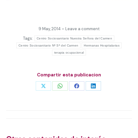
9 May, 2014
Leave a comment
Tags:
Centro Sociosanitario Nuestra Señora del Carmen
Centro Sociosanitario Nª Sª del Carmen
Hermanas Hospitalarias
terapia ocupacional
Compartir esta publicacion
Share
Share
Share
Share
on
on
on
on
X
WhatsApp
Facebook
LinkedIn
Post
navigation