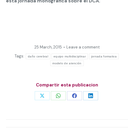
esta jornada monográfica sobre el DCA.
25 March, 2015
Leave a comment
Tags:
daño cerebral
equipo multidisciplinar
jornada formativa
modelo de atención
Compartir esta publicacion
Share
Share
Share
Share
on
on
on
on
X
WhatsApp
Facebook
LinkedIn
Post