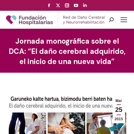
Facebook
X
Instagram
YouTube
Linkedin
page
page
page
page
page
opens
opens
opens
opens
opens
Search:
in
in
in
in
in
new
new
new
new
new
Jornada monográfica sobre el
window
window
window
window
window
DCA: “El daño cerebral adquirido,
el inicio de una nueva vida”
Mar
25
2015