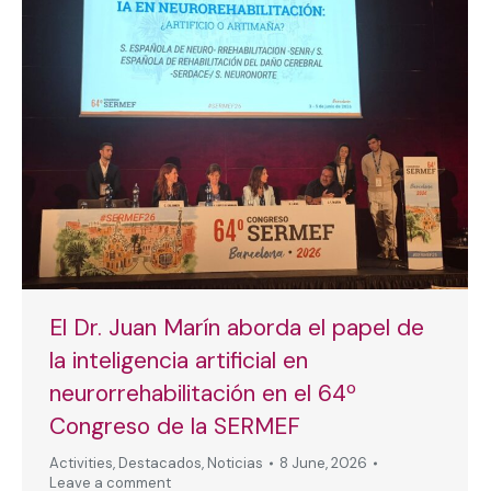
El Dr. Juan Marín aborda el papel de
la inteligencia artificial en
neurorrehabilitación en el 64º
Congreso de la SERMEF
Activities
,
Destacados
,
Noticias
8 June, 2026
Leave a comment