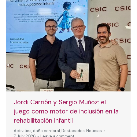
Jordi Carrión y Sergio Muñoz: el
juego como motor de inclusión en la
rehabilitación infantil
Activities
,
daño cerebral
,
Destacados
,
Noticias
7 July, 2026
Leave a comment