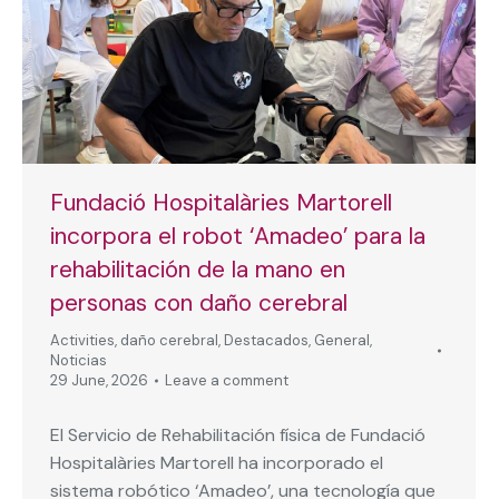
Fundació Hospitalàries Martorell
incorpora el robot ‘Amadeo’ para la
rehabilitación de la mano en
personas con daño cerebral
Activities
,
daño cerebral
,
Destacados
,
General
,
Noticias
29 June, 2026
Leave a comment
El Servicio de Rehabilitación física de Fundació
Hospitalàries Martorell ha incorporado el
sistema robótico ‘Amadeo’, una tecnología que