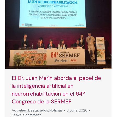
El Dr. Juan Marín aborda el papel de
la inteligencia artificial en
neurorrehabilitación en el 64º
Congreso de la SERMEF
Activities
,
Destacados
,
Noticias
8 June, 2026
Leave a comment