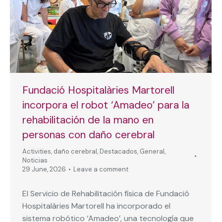
Fundació Hospitalàries Martorell
incorpora el robot ‘Amadeo’ para la
rehabilitación de la mano en
personas con daño cerebral
Activities
,
daño cerebral
,
Destacados
,
General
,
Noticias
29 June, 2026
Leave a comment
El Servicio de Rehabilitación física de Fundació
Hospitalàries Martorell ha incorporado el
sistema robótico ‘Amadeo’, una tecnología que