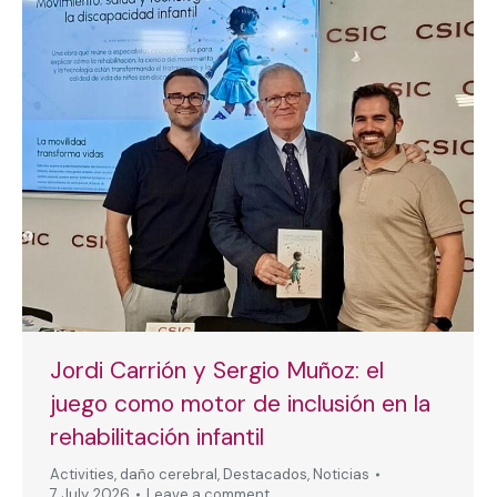
Jordi Carrión y Sergio Muñoz: el
juego como motor de inclusión en la
rehabilitación infantil
Activities
,
daño cerebral
,
Destacados
,
Noticias
7 July, 2026
Leave a comment