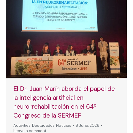
El Dr. Juan Marín aborda el papel de
la inteligencia artificial en
neurorrehabilitación en el 64º
Congreso de la SERMEF
Activities
,
Destacados
,
Noticias
8 June, 2026
Leave a comment