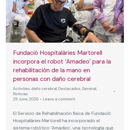
Fundació Hospitalàries Martorell
incorpora el robot ‘Amadeo’ para la
rehabilitación de la mano en
personas con daño cerebral
Activities
,
daño cerebral
,
Destacados
,
General
,
Noticias
29 June, 2026
Leave a comment
El Servicio de Rehabilitación física de Fundació
Hospitalàries Martorell ha incorporado el
sistema robótico ‘Amadeo’, una tecnología que