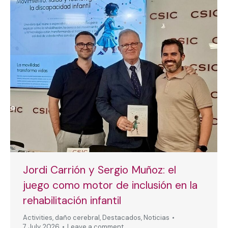
Jordi Carrión y Sergio Muñoz: el
juego como motor de inclusión en la
rehabilitación infantil
Activities
,
daño cerebral
,
Destacados
,
Noticias
7 July, 2026
Leave a comment