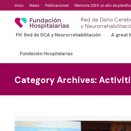
Inicio
News
Publicaciones
Memoria 2024: un año de planific
FH: Red de DCA y Neurorrehabilitación
A great
Fundación Hospitalarias
Category Archives:
Activit