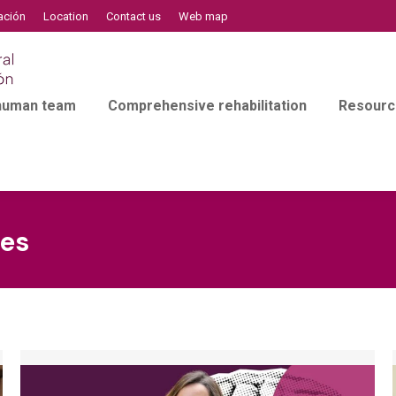
ación
Location
Contact us
Web map
 human team
Comprehensive rehabilitation
Resourc
ies