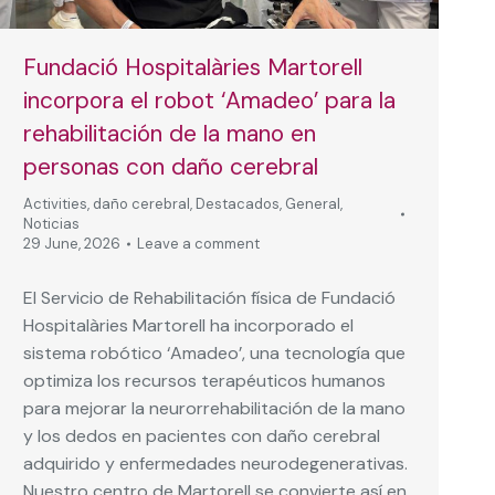
Fundació Hospitalàries Martorell
incorpora el robot ‘Amadeo’ para la
rehabilitación de la mano en
personas con daño cerebral
Activities
,
daño cerebral
,
Destacados
,
General
,
Noticias
29 June, 2026
Leave a comment
El Servicio de Rehabilitación física de Fundació
Hospitalàries Martorell ha incorporado el
sistema robótico ‘Amadeo’, una tecnología que
optimiza los recursos terapéuticos humanos
para mejorar la neurorrehabilitación de la mano
y los dedos en pacientes con daño cerebral
adquirido y enfermedades neurodegenerativas.
Nuestro centro de Martorell se convierte así en