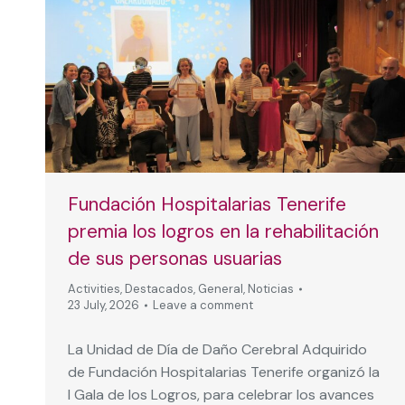
Fundación Hospitalarias Tenerife
premia los logros en la rehabilitación
de sus personas usuarias
Activities
,
Destacados
,
General
,
Noticias
23 July, 2026
Leave a comment
La Unidad de Día de Daño Cerebral Adquirido
de Fundación Hospitalarias Tenerife organizó la
I Gala de los Logros, para celebrar los avances