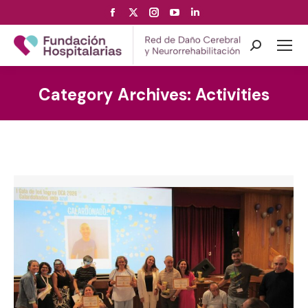
Facebook
X
Instagram
YouTube
Linkedin
page
page
page
page
page
opens
opens
opens
opens
opens
Search:
in
in
in
in
in
new
new
new
new
new
Category Archives:
Activities
window
window
window
window
window