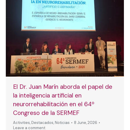
El Dr. Juan Marín aborda el papel de
la inteligencia artificial en
neurorrehabilitación en el 64º
Congreso de la SERMEF
Activities
,
Destacados
,
Noticias
8 June, 2026
Leave a comment