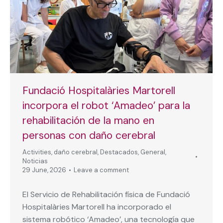
Fundació Hospitalàries Martorell
incorpora el robot ‘Amadeo’ para la
rehabilitación de la mano en
personas con daño cerebral
Activities
,
daño cerebral
,
Destacados
,
General
,
Noticias
29 June, 2026
Leave a comment
El Servicio de Rehabilitación física de Fundació
Hospitalàries Martorell ha incorporado el
sistema robótico ‘Amadeo’, una tecnología que