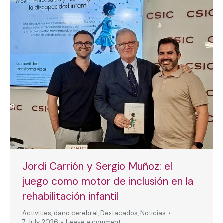
Jordi Carrión y Sergio Muñoz: el
juego como motor de inclusión en la
rehabilitación infantil
Activities
,
daño cerebral
,
Destacados
,
Noticias
7 July, 2026
Leave a comment