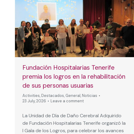
Fundación Hospitalarias Tenerife
premia los logros en la rehabilitación
de sus personas usuarias
Activities
,
Destacados
,
General
,
Noticias
23 July, 2026
Leave a comment
La Unidad de Día de Daño Cerebral Adquirido
de Fundación Hospitalarias Tenerife organizó la
I Gala de los Logros, para celebrar los avances