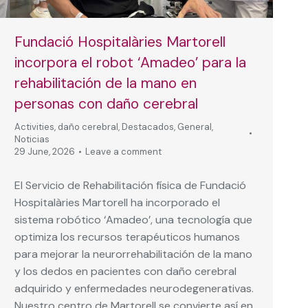
Fundació Hospitalàries Martorell
incorpora el robot ‘Amadeo’ para la
rehabilitación de la mano en
personas con daño cerebral
Activities
,
daño cerebral
,
Destacados
,
General
,
Noticias
29 June, 2026
Leave a comment
El Servicio de Rehabilitación física de Fundació
Hospitalàries Martorell ha incorporado el
sistema robótico ‘Amadeo’, una tecnología que
optimiza los recursos terapéuticos humanos
para mejorar la neurorrehabilitación de la mano
y los dedos en pacientes con daño cerebral
adquirido y enfermedades neurodegenerativas.
Nuestro centro de Martorell se convierte así en