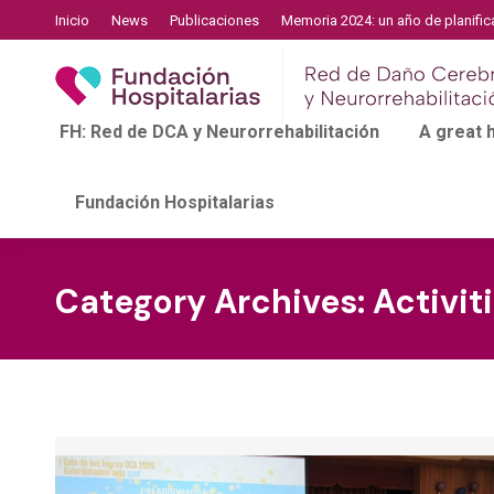
Inicio
News
Publicaciones
Memoria 2024: un año de planific
FH: Red de DCA y Neurorrehabilitación
A great
Fundación Hospitalarias
Category Archives:
Activit