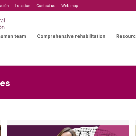
ación
Location
Contact us
Web map
 human team
Comprehensive rehabilitation
Resourc
ies