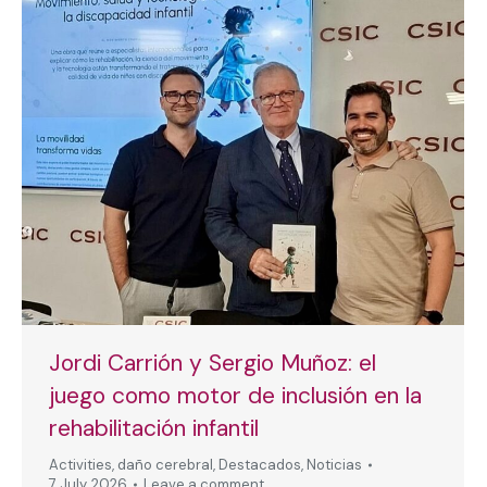
Jordi Carrión y Sergio Muñoz: el
juego como motor de inclusión en la
rehabilitación infantil
Activities
,
daño cerebral
,
Destacados
,
Noticias
7 July, 2026
Leave a comment