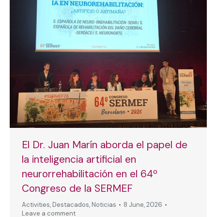
El Dr. Juan Marín aborda el papel de
la inteligencia artificial en
neurorrehabilitación en el 64º
Congreso de la SERMEF
Activities
,
Destacados
,
Noticias
8 June, 2026
Leave a comment