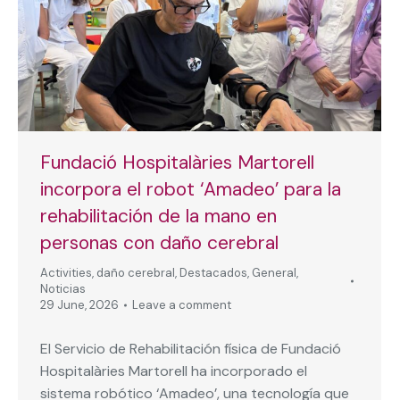
Fundació Hospitalàries Martorell
incorpora el robot ‘Amadeo’ para la
rehabilitación de la mano en
personas con daño cerebral
Activities
,
daño cerebral
,
Destacados
,
General
,
Noticias
29 June, 2026
Leave a comment
El Servicio de Rehabilitación física de Fundació
Hospitalàries Martorell ha incorporado el
sistema robótico ‘Amadeo’, una tecnología que