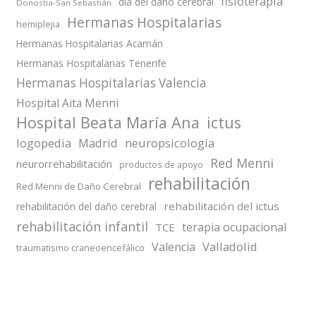
fisioterapia
día del daño cerebral
Donostia-San Sebastián
Hermanas Hospitalarias
hemiplejia
Hermanas Hospitalarias Acamán
Hermanas Hospitalarias Tenerife
Hermanas Hospitalarias Valencia
Hospital Aita Menni
Hospital Beata María Ana
ictus
logopedia
Madrid
neuropsicología
Red Menni
neurorrehabilitación
productos de apoyo
rehabilitación
Red Menni de Daño Cerebral
rehabilitación del ictus
rehabilitación del daño cerebral
rehabilitación infantil
terapia ocupacional
TCE
Valladolid
Valencia
traumatismo craneoencefálico