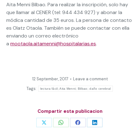
Aita Menni Bilbao. Para realizar la inscripción, solo hay
que llamar al CENER (tel: 944 434 927) y abonar la
módica cantidad de 35 euros. La persona de contacto
es Olatz Otaola. También se puede contactar con ella
enviando un correo electrónico
a
mootaola.aitamenni@hospitalarias.es
.
12 September, 2017
Leave a comment
Tags:
lectura fácil; Aita Menni; Bilbao; daño cerebral
Compartir esta publicacion
Share
Share
Share
Share
on
on
on
on