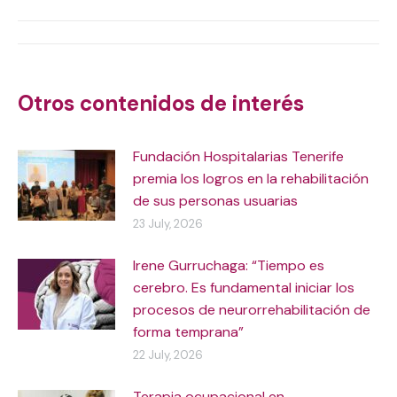
X
WhatsApp
Facebook
LinkedIn
Post
navigation
Otros contenidos de interés
Fundación Hospitalarias Tenerife
premia los logros en la rehabilitación
de sus personas usuarias
23 July, 2026
Irene Gurruchaga: “Tiempo es
cerebro. Es fundamental iniciar los
procesos de neurorrehabilitación de
forma temprana”
22 July, 2026
Terapia ocupacional en