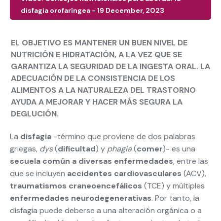
disfagia orofaríngea - 19 December, 2023
EL OBJETIVO ES MANTENER UN BUEN NIVEL DE
NUTRICIÓN E HIDRATACIÓN, A LA VEZ QUE SE
GARANTIZA LA SEGURIDAD DE LA INGESTA ORAL. LA
ADECUACIÓN DE LA CONSISTENCIA DE LOS
ALIMENTOS A LA NATURALEZA DEL TRASTORNO
AYUDA A MEJORAR Y HACER MÁS SEGURA LA
DEGLUCIÓN.
La
disfagia
-término que proviene de dos palabras
griegas,
dys
(
dificultad
) y
phagia
(
comer
)- es una
secuela común a diversas enfermedades
, entre las
que se incluyen
accidentes cardiovasculares
(ACV),
traumatismos craneoencefálicos
(TCE) y múltiples
enfermedades neurodegenerativas
. Por tanto, la
disfagia puede deberse a una alteración orgánica o a