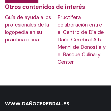
Otros contenidos de interés
Guía de ayuda a los
Fructífera
profesionales de la
colaboración entre
logopedia en su
el Centro de Día de
práctica diaria
Daño Cerebral Aita
Menni de Donostia y
el Basque Culinary
Center
WWW.DAÑOCEREBRAL.ES