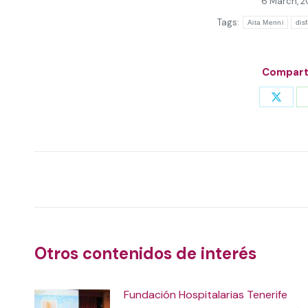
6 March, 2
Tags:
Aita Menni
dis
Comparti
Share
on
X
Post
navigation
Otros contenidos de interés
Fundación Hospitalarias Tenerife