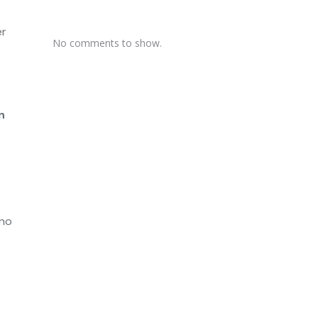
e
er
No comments to show.
n
 no