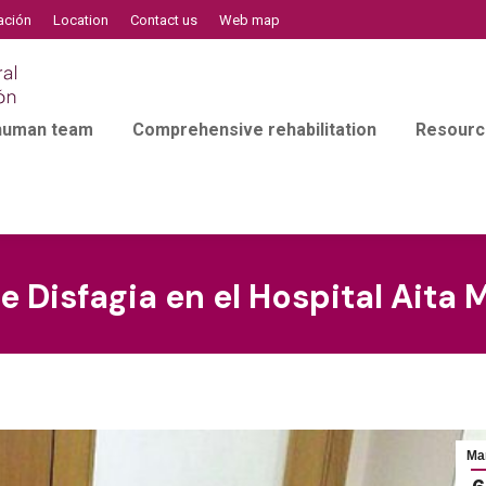
ación
Location
Contact us
Web map
 human team
Comprehensive rehabilitation
Resourc
Disfagia en el Hospital Aita 
Ma