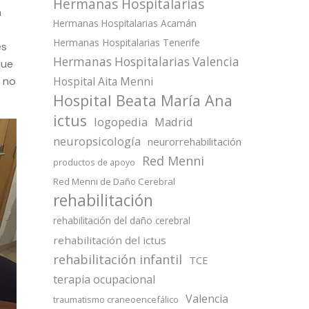
Hermanas Hospitalarias
a
Hermanas Hospitalarias Acamán
Hermanas Hospitalarias Tenerife
es
Hermanas Hospitalarias Valencia
que
a no
Hospital Aita Menni
Hospital Beata María Ana
ictus
logopedia
Madrid
neuropsicología
neurorrehabilitación
Red Menni
productos de apoyo
Red Menni de Daño Cerebral
rehabilitación
rehabilitación del daño cerebral
rehabilitación del ictus
rehabilitación infantil
TCE
terapia ocupacional
Valencia
traumatismo craneoencefálico