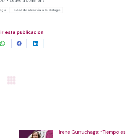
017
Leave a comment
fagia
unidad de atención a la disfagia
r esta publicacion
Share
Share
Share
on
on
on
WhatsApp
Facebook
LinkedIn
Irene Gurruchaga: “Tiempo es