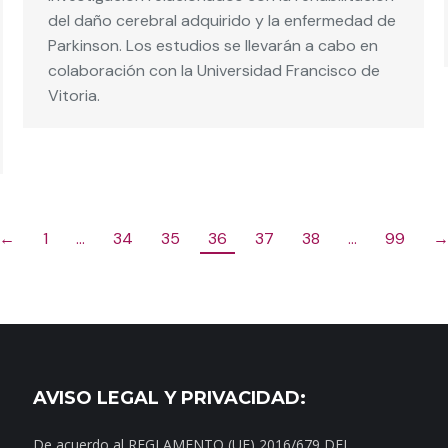
del daño cerebral adquirido y la enfermedad de
Parkinson. Los estudios se llevarán a cabo en
colaboración con la Universidad Francisco de
Vitoria.
←
1
…
34
35
36
37
38
…
99
AVISO LEGAL Y PRIVACIDAD:
De acuerdo al REGLAMENTO (UE) 2016/679 DEL