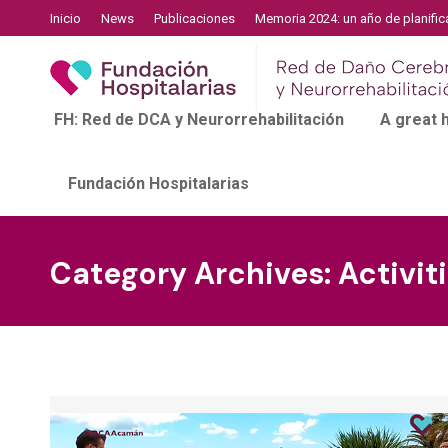
Inicio
News
Publicaciones
Memoria 2024: un año de planific
FH: Red de DCA y Neurorrehabilitación
A great
Fundación Hospitalarias
Category Archives:
Activit