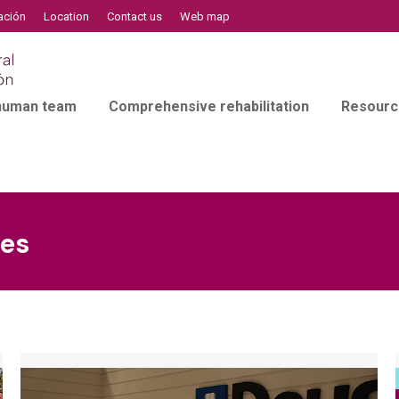
ación
Location
Contact us
Web map
 human team
Comprehensive rehabilitation
Resourc
ies