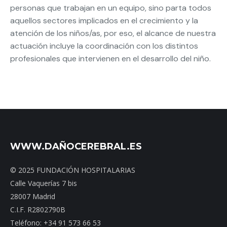
personas que trabajan en un equipo, sino parta todos
aquellos sectores implicados en el crecimiento y la
atención de los niños/as, por eso, el alcance de nuestra
actuación incluye la coordinación con los distintos
profesionales que intervienen en el desarrollo del niño.
WWW.DAÑOCEREBRAL.ES
© 2025 FUNDACIÓN HOSPITALARIAS
Calle Vaquerías 7 bis
28007 Madrid
C.I.F. R2802790B
Teléfono: +34 91 573 66 53