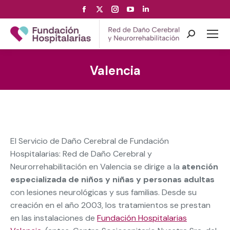
Facebook
X
Instagram
YouTube
Linkedin
page
page
page
page
page
opens
opens
opens
opens
opens
Search:
in
in
in
in
in
new
new
new
new
new
Valencia
window
window
window
window
window
El Servicio de Daño Cerebral de Fundación
Hospitalarias: Red de Daño Cerebral y
Neurorrehabilitación en Valencia se dirige a la
atención
especializada de niños y niñas y personas adultas
con lesiones neurológicas y sus familias. Desde su
creación en el año 2003, los tratamientos se prestan
en las instalaciones de
Fundación Hospitalarias