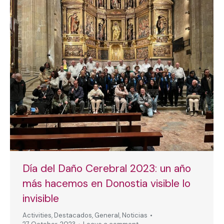
Día del Daño Cerebral 2023: un año
más hacemos en Donostia visible lo
invisible
Activities
,
Destacados
,
General
,
Noticias