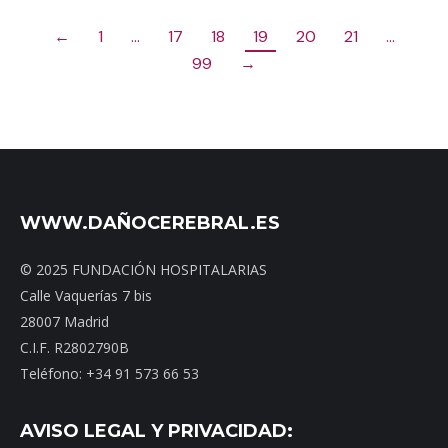
←
1
…
17
18
19
20
21
…
99
→
WWW.DAÑOCEREBRAL.ES
© 2025 FUNDACIÓN HOSPITALARIAS
Calle Vaquerías 7 bis
28007 Madrid
C.I.F. R2802790B
Teléfono: +34 91 573 66 53
AVISO LEGAL Y PRIVACIDAD: