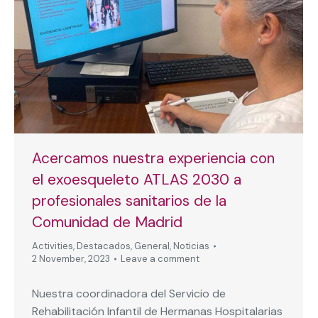
Acercamos nuestra experiencia con
el exoesqueleto ATLAS 2030 a
profesionales sanitarios de la
Comunidad de Madrid
Activities
,
Destacados
,
General
,
Noticias
2 November, 2023
Leave a comment
Nuestra coordinadora del Servicio de
Rehabilitación Infantil de Hermanas Hospitalarias