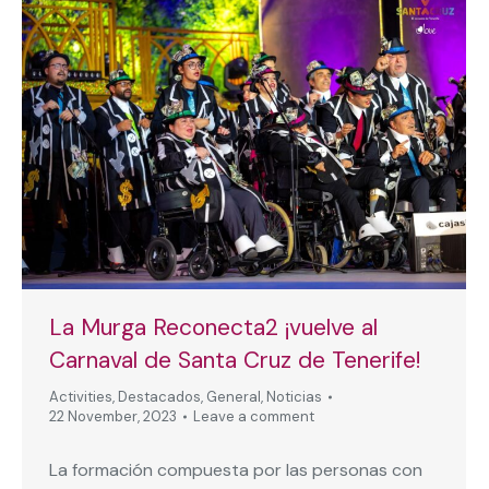
La Murga Reconecta2 ¡vuelve al
Carnaval de Santa Cruz de Tenerife!
Activities
,
Destacados
,
General
,
Noticias
22 November, 2023
Leave a comment
La formación compuesta por las personas con