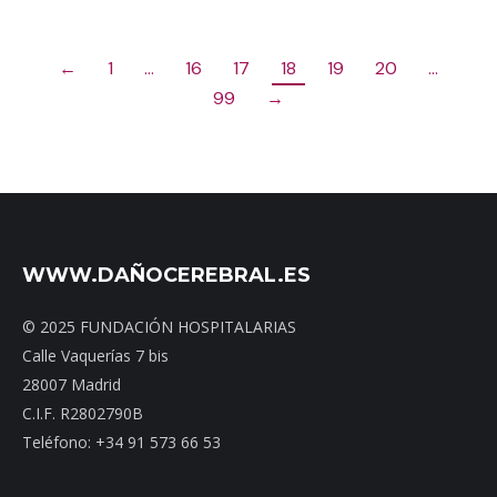
←
1
…
16
17
18
19
20
…
99
→
WWW.DAÑOCEREBRAL.ES
© 2025 FUNDACIÓN HOSPITALARIAS
Calle Vaquerías 7 bis
28007 Madrid
C.I.F. R2802790B
Teléfono: +34 91 573 66 53