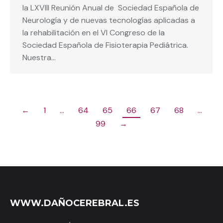
la LXVIII Reunión Anual de Sociedad Española de
Neurología y de nuevas tecnologías aplicadas a
la rehabilitación en el VI Congreso de la
Sociedad Española de Fisioterapia Pediátrica.
Nuestra…
←
1
…
64
65
66
67
68
…
99
→
WWW.DAÑOCEREBRAL.ES