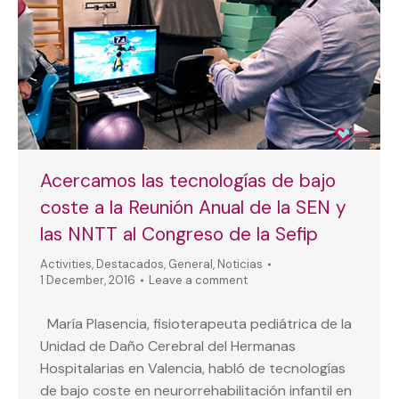
Acercamos las tecnologías de bajo
coste a la Reunión Anual de la SEN y
las NNTT al Congreso de la Sefip
Activities
,
Destacados
,
General
,
Noticias
1 December, 2016
Leave a comment
María Plasencia, fisioterapeuta pediátrica de la
Unidad de Daño Cerebral del Hermanas
Hospitalarias en Valencia, habló de tecnologías
de bajo coste en neurorrehabilitación infantil en