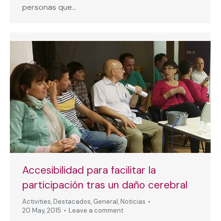
personas que…
Accesibilidad para facilitar la
participación tras un daño cerebral
Activities
,
Destacados
,
General
,
Noticias
20 May, 2015
Leave a comment