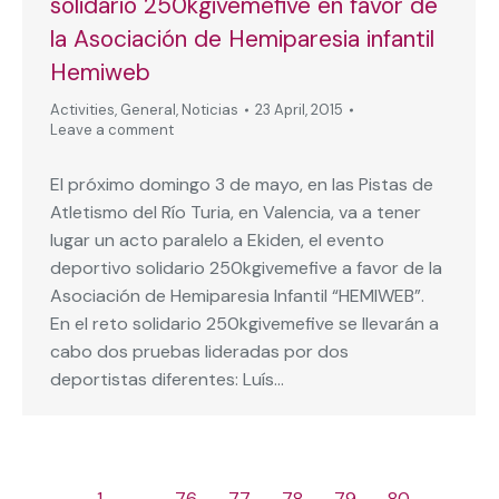
solidario 250kgivemefive en favor de
la Asociación de Hemiparesia infantil
Hemiweb
Activities
,
General
,
Noticias
23 April, 2015
Leave a comment
El próximo domingo 3 de mayo, en las Pistas de
Atletismo del Río Turia, en Valencia, va a tener
lugar un acto paralelo a Ekiden, el evento
deportivo solidario 250kgivemefive a favor de la
Asociación de Hemiparesia Infantil “HEMIWEB”.
En el reto solidario 250kgivemefive se llevarán a
cabo dos pruebas lideradas por dos
deportistas diferentes: Luís…
←
1
…
76
77
78
79
80
…