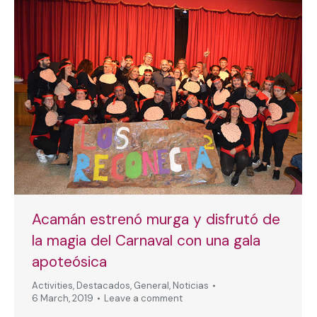
Acamán estrenó murga y disfrutó de
la magia del Carnaval con una gala
apoteósica
Activities
,
Destacados
,
General
,
Noticias
6 March, 2019
Leave a comment