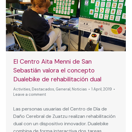
El Centro Aita Menni de San
Sebastián valora el concepto
Dualebike de rehabilitación dual
Activities
,
Destacados
,
General
,
Noticias
1 April, 2019
Leave a comment
Las personas usuarias del Centro de Día de
Daño Cerebral de Zuatzu realizan rehabilitación
dual con un dispositivo innovador. Dualebike
combina de forma interactiva dos tareas