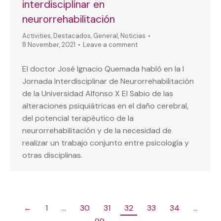
interdisciplinar en
neurorrehabilitación
Activities
,
Destacados
,
General
,
Noticias
8 November, 2021
Leave a comment
El doctor José Ignacio Quemada habló en la I
Jornada Interdisciplinar de Neurorrehabilitación
de la Universidad Alfonso X El Sabio de las
alteraciones psiquiátricas en el daño cerebral,
del potencial terapéutico de la
neurorrehabilitación y de la necesidad de
realizar un trabajo conjunto entre psicología y
otras disciplinas.
←
1
…
30
31
32
33
34
…