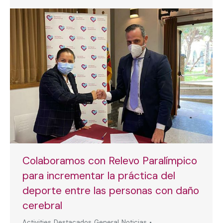
Colaboramos con Relevo Paralímpico
para incrementar la práctica del
deporte entre las personas con daño
cerebral
Activities
,
Destacados
,
General
,
Noticias