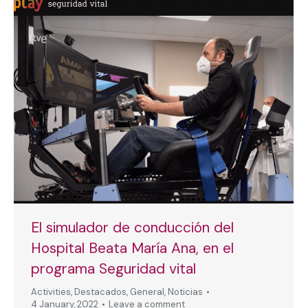
El simulador de conducción del
Hospital Beata María Ana, en el
programa Seguridad vital
Activities
,
Destacados
,
General
,
Noticias
4 January, 2022
Leave a comment