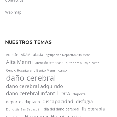
Contact us
Web map
NUESTROS TEMAS
afasia
Acamán
ADAM
Agrupación Deportiva Aita Menni
Aita Menni
atención temprana
autonomía
bajo coste
Centro Hospitalario Benito Menni
curso
daño cerebral
daño cerebral adquirido
daño cerebral infantil
DCA
deporte
discapacidad
disfagia
deporte adaptado
fisioterapia
día del daño cerebral
Donostia-San Sebastián
Hermanas Hospitalarias