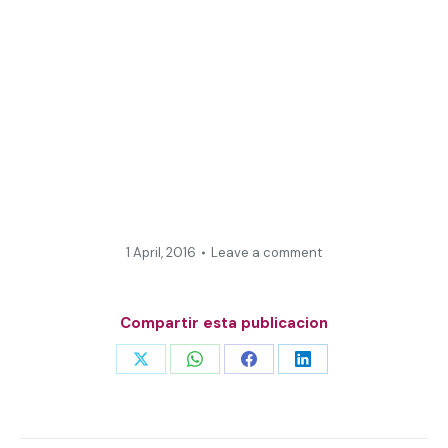
1 April, 2016
Leave a comment
Compartir esta publicacion
Share
Share
Share
Share
on
on
on
on
X
WhatsApp
Facebook
LinkedIn