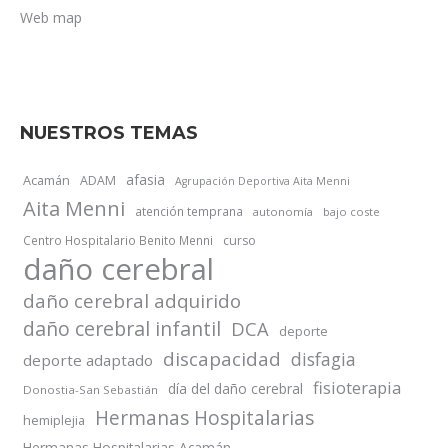
Web map
NUESTROS TEMAS
afasia
Acamán
ADAM
Agrupación Deportiva Aita Menni
Aita Menni
atención temprana
autonomía
bajo coste
Centro Hospitalario Benito Menni
curso
daño cerebral
daño cerebral adquirido
daño cerebral infantil
DCA
deporte
discapacidad
disfagia
deporte adaptado
fisioterapia
día del daño cerebral
Donostia-San Sebastián
Hermanas Hospitalarias
hemiplejia
Hermanas Hospitalarias Acamán