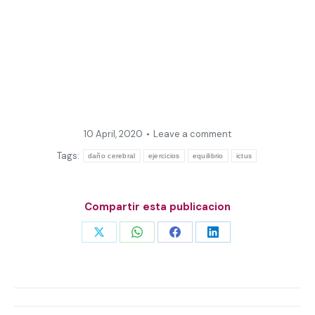
10 April, 2020
Leave a comment
Tags:
daño cerebral
ejercicios
equilibrio
ictus
Compartir esta publicacion
Share
Share
Share
Share
on
on
on
on
X
WhatsApp
Facebook
LinkedIn
Post