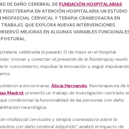
IDAD DE DAÑO CEREBRAL DE
FUNDACIÓN HOSPITALARIAS
DE FISIOTERAPIA EN ATENCIÓN HOSPITALARIA UN ESTUDIO
N MIOFASCIAL CERVICAL Y TERAPIA CRANEOSACRA EN
 TRABAJO, QUE EXPLORA NUEVAS INTERVENCIONES
 OBSERVÓ MEJORAS EN ALGUNAS VARIABLES FUNCIONALE
 POSTURAL.
pitalaria, celebrada el pasado 21 de mayo en el Hospital
idar, innovar y conectar: el presente de la fisioterapia,
reunió
ir conocimiento, impulsar la innovación y seguir impulsando
arios.
a volvieron a encontrarse,
Alicia Hernando
, fisioterapeuta de l
ias Madrid
, presentó un trabajo de investigación centrado en
 que condicionan la funcionalidad de las personas con daño
bilitación neurológica.
ión miofascial cervicales y terapia craneosacra sobre la
adultos con daño cerebral adquirido”
, analizó el impacto de