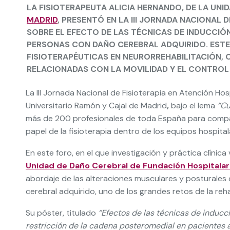
LA FISIOTERAPEUTA
ALICIA HERNANDO
, DE LA UN
MADRID
, PRESENTÓ EN LA III JORNADA NACIONAL 
SOBRE EL EFECTO DE LAS TÉCNICAS DE INDUCCIÓ
PERSONAS CON DAÑO CEREBRAL ADQUIRIDO. ESTE
FISIOTERAPÉUTICAS EN NEURORREHABILITACIÓN,
RELACIONADAS CON LA MOVILIDAD Y EL CONTROL
La III Jornada Nacional de Fisioterapia en Atención Hos
Universitario Ramón y Cajal de Madrid
,
bajo el lema
“Cu
más de 200 profesionales de toda España para compart
papel de la fisioterapia dentro de los equipos hospital
En este foro, en el que investigación y práctica clínic
Unidad de Daño Cerebral de Fundación Hospitalar
abordaje de las alteraciones musculares y posturales
cerebral adquirido, uno de los grandes retos de la reha
Su póster, titulado
“Efectos de las técnicas de inducc
restricción de la cadena posteromedial en pacientes 