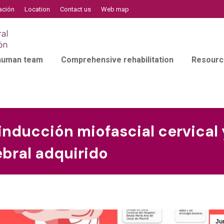
ación
Location
Contact us
Web map
 human team
Comprehensive rehabilitation
Resourc
 inducción miofascial cervical 
bral adquirido
Ju