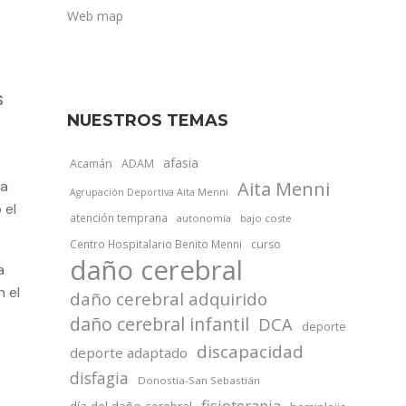
Web map
S
NUESTROS TEMAS
afasia
Acamán
ADAM
 a
Aita Menni
Agrupación Deportiva Aita Menni
 el
atención temprana
autonomía
bajo coste
Centro Hospitalario Benito Menni
curso
daño cerebral
a
 el
daño cerebral adquirido
daño cerebral infantil
DCA
deporte
discapacidad
deporte adaptado
disfagia
Donostia-San Sebastián
fisioterapia