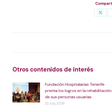
Comparti
Share
on
X
Post
navigation
Otros contenidos de interés
Fundación Hospitalarias Tenerife
premia los logros en la rehabilitación
de sus personas usuarias
23 July, 2026