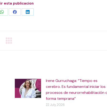
r esta publicacion
Share
Share
Share
on
on
on
WhatsApp
Facebook
LinkedIn
Irene Gurruchaga: “Tiempo es
cerebro. Es fundamental iniciar los
procesos de neurorrehabilitación 
forma temprana”
22 July, 2026