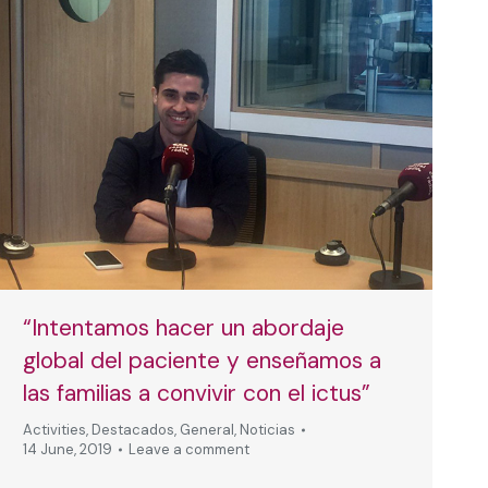
“Intentamos hacer un abordaje
global del paciente y enseñamos a
las familias a convivir con el ictus”
Activities
,
Destacados
,
General
,
Noticias
14 June, 2019
Leave a comment