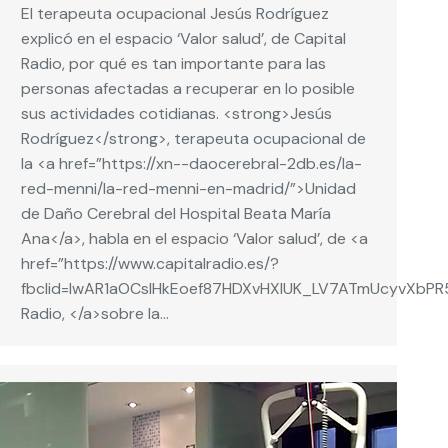
El terapeuta ocupacional Jesús Rodríguez
explicó en el espacio ‘Valor salud’, de Capital
Radio, por qué es tan importante para las
personas afectadas a recuperar en lo posible
sus actividades cotidianas. <strong>Jesús
Rodríguez</strong>, terapeuta ocupacional de
la <a href=”https://xn--daocerebral-2db.es/la-
red-menni/la-red-menni-en-madrid/”>Unidad
de Daño Cerebral del Hospital Beata María
Ana</a>, habla en el espacio ‘Valor salud’, de <a
href=”https://www.capitalradio.es/?
fbclid=IwAR1aOCslHkEoef87HDXvHXlUK_LV7ATmUcyvXbPR5
Radio, </a>sobre la…