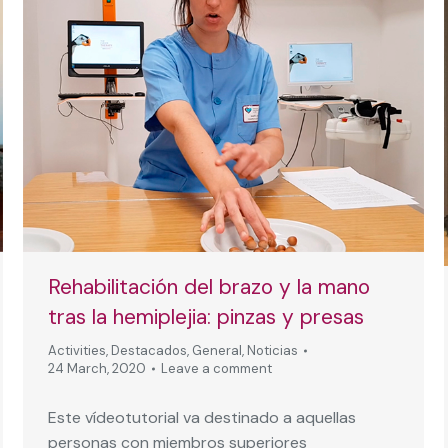
Rehabilitación del brazo y la mano
tras la hemiplejia: pinzas y presas
Activities
,
Destacados
,
General
,
Noticias
24 March, 2020
Leave a comment
Este vídeotutorial va destinado a aquellas
personas con miembros superiores