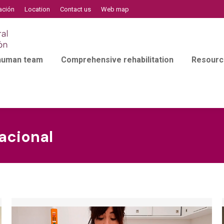
ación
Location
Contact us
Web map
 human team
Comprehensive rehabilitation
Resourc
acional