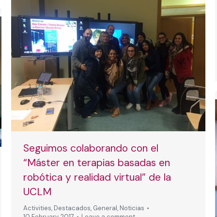
Seguimos colaborando con el
“Máster en terapias basadas en
robótica y realidad virtual” de la
UCLM
Activities
,
Destacados
,
General
,
Noticias
10 February, 2017
Leave a comment