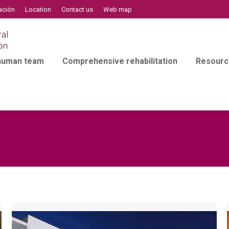
ación
Location
Contact us
Web map
 human team
Comprehensive rehabilitation
Resourc