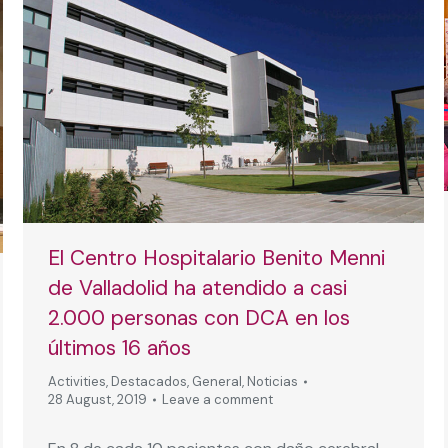
El Centro Hospitalario Benito Menni
de Valladolid ha atendido a casi
2.000 personas con DCA en los
últimos 16 años
Activities
,
Destacados
,
General
,
Noticias
28 August, 2019
Leave a comment