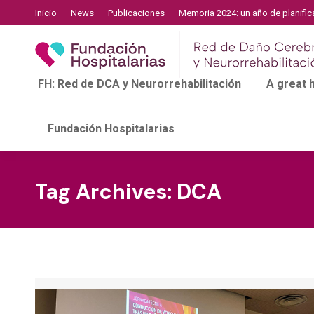
Inicio
News
Publicaciones
Memoria 2024: un año de planific
FH: Red de DCA y Neurorrehabilitación
A great
Fundación Hospitalarias
Tag Archives:
DCA