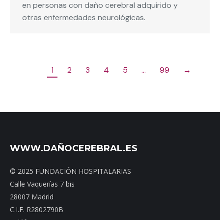
en personas con daño cerebral adquirido y
otras enfermedades neurológicas.
1
2
3
4
5
…
99
→
WWW.DAÑOCEREBRAL.ES
© 2025 FUNDACIÓN HOSPITALARIAS
Calle Vaquerías 7 bis
28007 Madrid
C.I.F. R2802790B