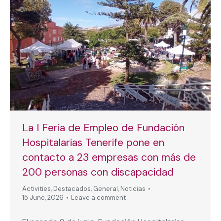
La I Feria de Empleo de Fundación
Hospitalarias Tenerife pone en
contacto a 23 empresas con más de
200 personas con discapacidad
Activities
,
Destacados
,
General
,
Noticias
15 June, 2026
Leave a comment