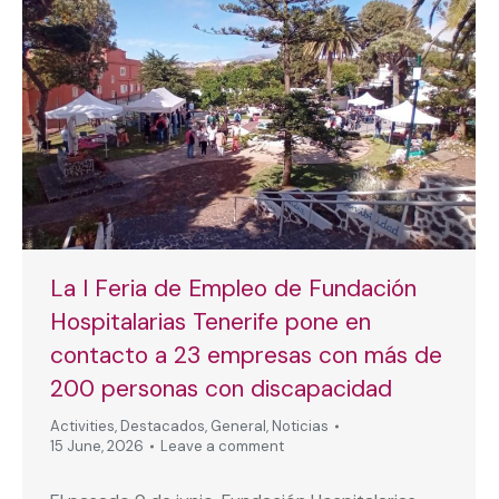
La I Feria de Empleo de Fundación
Hospitalarias Tenerife pone en
contacto a 23 empresas con más de
200 personas con discapacidad
Activities
,
Destacados
,
General
,
Noticias
15 June, 2026
Leave a comment