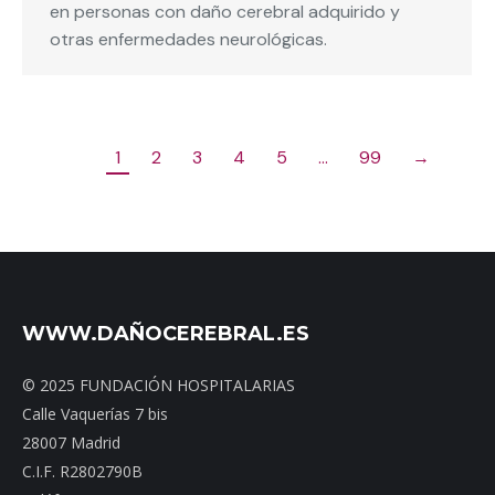
en personas con daño cerebral adquirido y
otras enfermedades neurológicas.
1
2
3
4
5
…
99
→
WWW.DAÑOCEREBRAL.ES
© 2025 FUNDACIÓN HOSPITALARIAS
Calle Vaquerías 7 bis
28007 Madrid
C.I.F. R2802790B