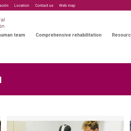
ación
Location
Contact us
Web map
 human team
Comprehensive rehabilitation
Resourc
l