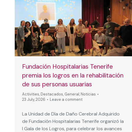
Fundación Hospitalarias Tenerife
premia los logros en la rehabilitación
de sus personas usuarias
Activities
,
Destacados
,
General
,
Noticias
23 July, 2026
Leave a comment
La Unidad de Día de Daño Cerebral Adquirido
de Fundación Hospitalarias Tenerife organizó la
I Gala de los Logros, para celebrar los avances