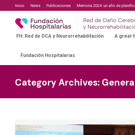
Inicio
News
Publicaciones
Memoria 2024: un año de planific
FH: Red de DCA y Neurorrehabilitación
A great
Fundación Hospitalarias
Category Archives:
Genera