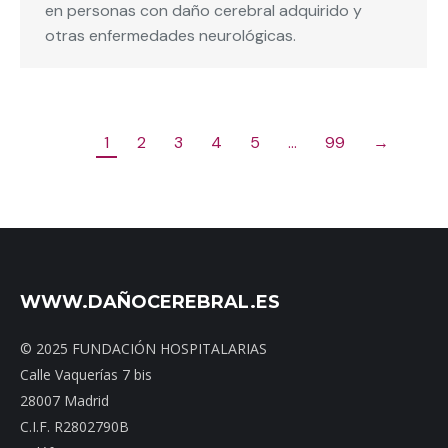
en personas con daño cerebral adquirido y
otras enfermedades neurológicas.
1
2
3
4
5
…
99
→
WWW.DAÑOCEREBRAL.ES
© 2025 FUNDACIÓN HOSPITALARIAS
Calle Vaquerías 7 bis
28007 Madrid
C.I.F. R2802790B