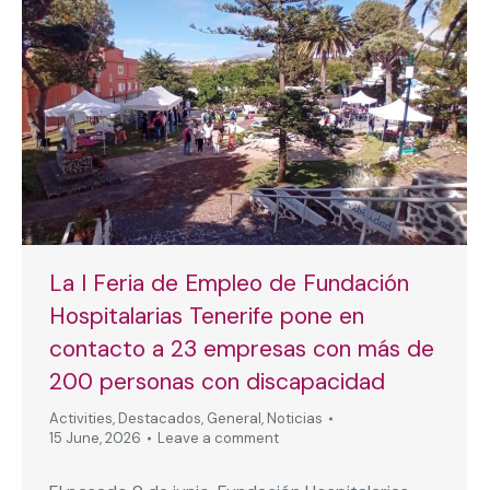
La I Feria de Empleo de Fundación
Hospitalarias Tenerife pone en
contacto a 23 empresas con más de
200 personas con discapacidad
Activities
,
Destacados
,
General
,
Noticias
15 June, 2026
Leave a comment