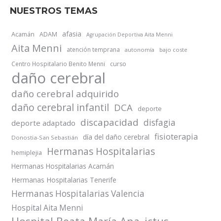
NUESTROS TEMAS
afasia
Acamán
ADAM
Agrupación Deportiva Aita Menni
Aita Menni
atención temprana
autonomía
bajo coste
Centro Hospitalario Benito Menni
curso
daño cerebral
daño cerebral adquirido
daño cerebral infantil
DCA
deporte
discapacidad
disfagia
deporte adaptado
fisioterapia
día del daño cerebral
Donostia-San Sebastián
Hermanas Hospitalarias
hemiplejia
Hermanas Hospitalarias Acamán
Hermanas Hospitalarias Tenerife
Hermanas Hospitalarias Valencia
Hospital Aita Menni