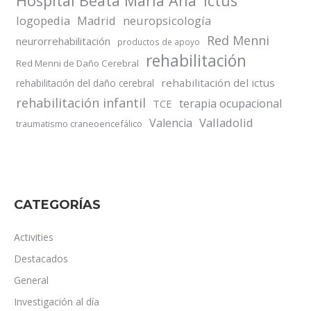
Hospital Beata María Ana
ictus
logopedia
Madrid
neuropsicología
Red Menni
neurorrehabilitación
productos de apoyo
rehabilitación
Red Menni de Daño Cerebral
rehabilitación del ictus
rehabilitación del daño cerebral
rehabilitación infantil
terapia ocupacional
TCE
Valladolid
Valencia
traumatismo craneoencefálico
CATEGORÍAS
Activities
Destacados
General
Investigación al día