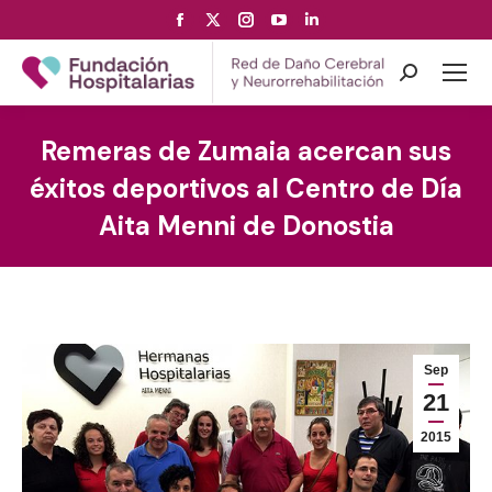
Facebook
X
Instagram
YouTube
Linkedin
page
page
page
page
page
opens
opens
opens
opens
opens
Search:
in
in
in
in
in
new
new
new
new
new
Remeras de Zumaia acercan sus
window
window
window
window
window
éxitos deportivos al Centro de Día
Aita Menni de Donostia
Sep
21
2015