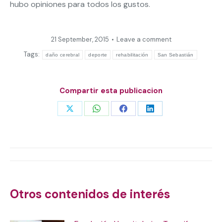
hubo opiniones para todos los gustos.
21 September, 2015
Leave a comment
Tags:
daño cerebral
deporte
rehabilitación
San Sebastián
Compartir esta publicacion
Share
Share
Share
Share
on
on
on
on
X
WhatsApp
Facebook
LinkedIn
Post
navigation
Otros contenidos de interés