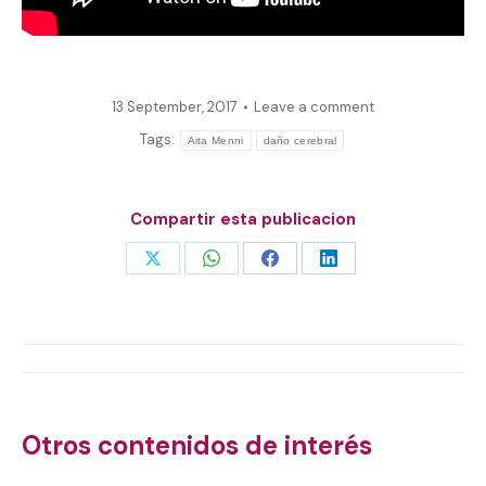
13 September, 2017
Leave a comment
Tags:
Aita Menni
daño cerebral
Compartir esta publicacion
Share
Share
Share
Share
on
on
on
on
X
WhatsApp
Facebook
LinkedIn
Post
navigation
Otros contenidos de interés