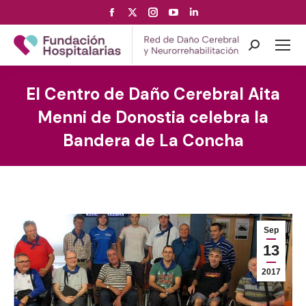
Facebook
X
Instagram
YouTube
Linkedin
page
page
page
page
page
opens
opens
opens
opens
opens
Search:
in
in
in
in
in
new
new
new
new
new
El Centro de Daño Cerebral Aita
window
window
window
window
window
Menni de Donostia celebra la
Bandera de La Concha
Sep
13
2017