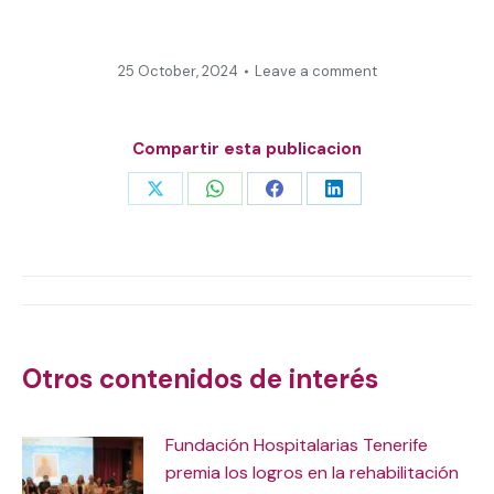
25 October, 2024
Leave a comment
Compartir esta publicacion
Share
Share
Share
Share
on
on
on
on
X
WhatsApp
Facebook
LinkedIn
Post
navigation
Otros contenidos de interés
Fundación Hospitalarias Tenerife
premia los logros en la rehabilitación