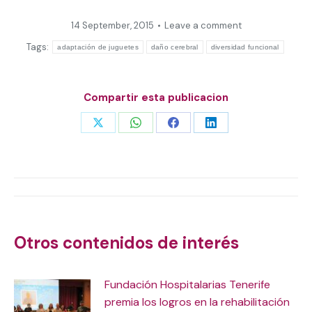
14 September, 2015
Leave a comment
Tags:
adaptación de juguetes
daño cerebral
diversidad funcional
Compartir esta publicacion
Share
Share
Share
Share
on
on
on
on
X
WhatsApp
Facebook
LinkedIn
Post
navigation
Otros contenidos de interés
Fundación Hospitalarias Tenerife
premia los logros en la rehabilitación