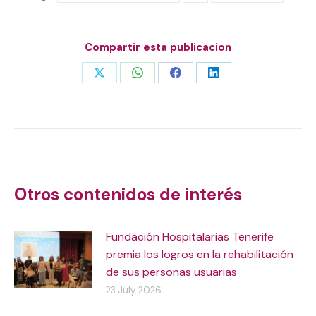
Compartir esta publicacion
Share
Share
Share
Share
on
on
on
on
X
WhatsApp
Facebook
LinkedIn
Post
navigation
Otros contenidos de interés
Fundación Hospitalarias Tenerife
premia los logros en la rehabilitación
de sus personas usuarias
23 July, 2026