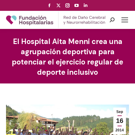
Facebook
X
Instagram
YouTube
Linkedin
page
page
page
page
page
opens
opens
opens
opens
opens
Search:
in
in
in
in
in
new
new
new
new
new
El Hospital Aita Menni crea una
window
window
window
window
window
agrupación deportiva para
potenciar el ejercicio regular de
deporte inclusivo
Sep
16
2014