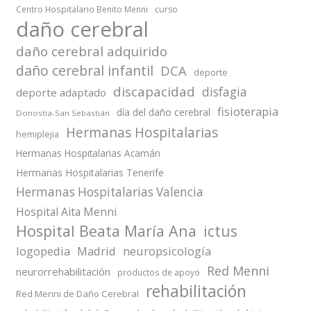
Centro Hospitalario Benito Menni
curso
daño cerebral
daño cerebral adquirido
daño cerebral infantil
DCA
deporte
discapacidad
disfagia
deporte adaptado
fisioterapia
día del daño cerebral
Donostia-San Sebastián
Hermanas Hospitalarias
hemiplejia
Hermanas Hospitalarias Acamán
Hermanas Hospitalarias Tenerife
Hermanas Hospitalarias Valencia
Hospital Aita Menni
Hospital Beata María Ana
ictus
logopedia
Madrid
neuropsicología
Red Menni
neurorrehabilitación
productos de apoyo
rehabilitación
Red Menni de Daño Cerebral